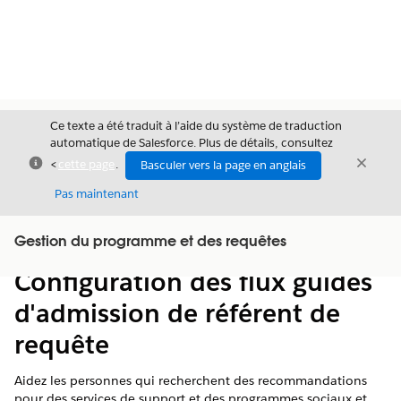
Ce texte a été traduit à l’aide du système de traduction
automatique de Salesforce. Plus de détails, consultez
Fermer
Ferme
<
cette page
.
Basculer vers la page en anglais
Fermer
Pas maintenant
Table des
Gestion du programme et des requêtes
Afficher la table des matières
matières
Configuration des flux guidés
d'admission de référent de
requête
Aidez les personnes qui recherchent des recommandations
pour des services de support et des programmes sociaux et