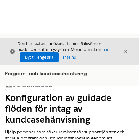
Den här texten har översatts med Salesforces
maskinöversättningssystem. Mer information
här
.
Stäng
Stäng
Stäng
Byt till engelska
Inte nu
Program- och kundcasehantering
Innehållsförteckningar
Visa innehållsförteckning
Konfiguration av guidade
flöden för intag av
kundcasehänvisning
Hjälp personer som söker remisser för supporttjänster och
sociala program och utbildningsprogram genom att