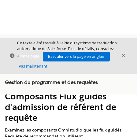
Ce texte a été traduit à l’aide du système de traduction
automatique de Salesforce. Plus de détails, consultez
Fermer
Ferme
<
cette page
.
Basculer vers la page en anglais
Fermer
Pas maintenant
Table des
Gestion du programme et des requêtes
Afficher la table des matières
matières
Composants Flux guidés
d'admission de référent de
requête
Examinez les composants Omnistudio que les flux guidés
Requête de recommandation utilisent.