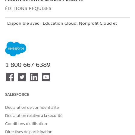
ÉDITIONS REQUISES
Disponible avec : Education Cloud, Nonprofit Cloud et
Solutions Secteur public.
Afficher la disponibilité
COMPOSANT
TYPE
SPCM/CreateReferralCase
Omniscript
1-800-667-6389
SPCM/EditReferral
Omniscript
SPCM/SubmitReferral
Omniscript
SPCM/AttachFilesToReferral
Procédure d'intégration
SALESFORCE
SPCM/SearchClientByName
Procédure d'intégration
SPCM/SearchReferrerByNam
Procédure d'intégration
Déclaration de confidentialité
e
Déclaration relative à la sécurité
PSSDRAssociateCaseWithRef
Mappeur de données
Conditions d’utilisation
erral
Omnistudio
Directives de participation