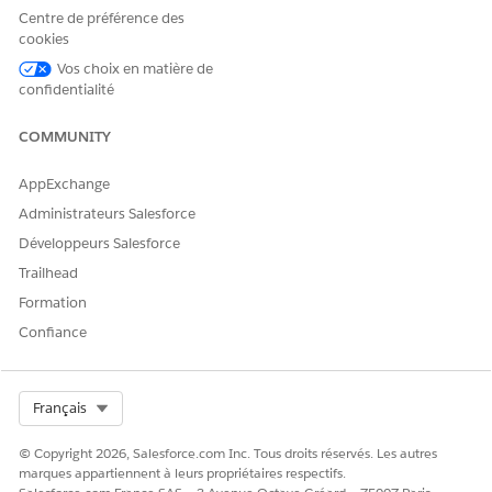
PSSDRAttachFile
Mappeur de données
Centre de préférence des
Omnistudio
cookies
PSSDRCreateCaseParticipant
Vos choix en matière de
Mappeur de données
sForReferral
Omnistudio
confidentialité
PSSDRExtractSavedApplicati
Mappeur de données
COMMUNITY
onURL
Omnistudio
AppExchange
PSSDRFetchAssessment
Mappeur de données
Omnistudio
Administrateurs Salesforce
Développeurs Salesforce
PSSDRFetchInteractionSum
Mappeur de données
maryRecord
Omnistudio
Trailhead
PSSDRFetchReferralValues
Mappeur de données
Formation
Omnistudio
Confiance
PSSDRGetAccountRecordsFo
Mappeur de données
rTypeAhead
Omnistudio
Select Org
Français
PSSDRGetCaseId
Mappeur de données
Omnistudio
© Copyright 2026, Salesforce.com Inc. Tous droits réservés. Les autres
marques appartiennent à leurs propriétaires respectifs.
PSSDRGetReferralDetails
Mappeur de données