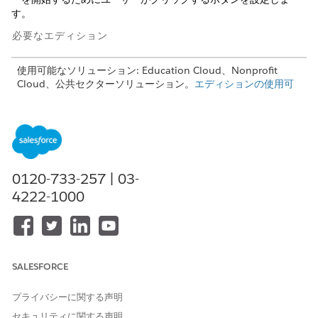
す。
必要なエディション
使用可能なソリューション: Education Cloud、Nonprofit
Cloud、公共セクターソリューション。
エディションの使用可
能状況を確認
してください。
必要なユーザー権限
Referral オブジェクトにアク
「ケース紹介」権限セット
セスする
0120-733-257 | 03-
または
4222-1000
「Education Cloud フルアク
セス」権限セット
カスタムボタンまたはカスタ
「アプリケーションのカスタ
ムリンクを作成し、ページレ
マイズ」
SALESFORCE
イアウトを編集する
プライバシーに関する声明
[紹介からケースを作成] フローは、紹介レコードからケースを作
成する OmniScript で構成されます。OmniScript にはカスタマイ
セキュリティに関する声明