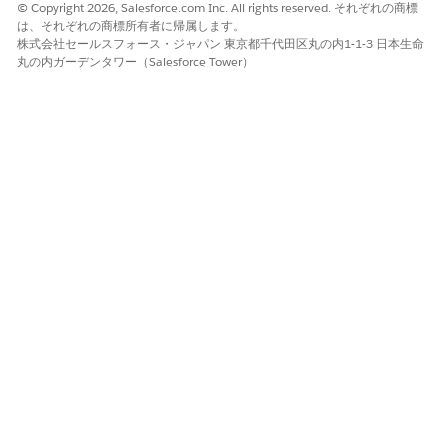
© Copyright 2026, Salesforce.com Inc. All rights reserved. それぞれの商標
たは
リンク] をクリックします。
は、それぞれの商標所有者に帰属します。
詳細を指定します。
株式会社セールスフォース・ジャパン 東京都千代田区丸の内1-1-3 日本生命
表示ラベルとして「
(ケースを作成) と入
Create Case」
丸の内ガーデンタワー（Salesforce Tower）
力し、Tab キーを押して API 参照名を入力します。
表示種別として [
詳細ページボタン
] を選択します。
動作として [
Display in existing window with sidebar
(サ
イドバーを使用して既存のウィンドウに表示)] を選択しま
す。
コンテンツソースとして [
URL]
を選択します。
項目数式ボックスに、有効な [紹介ケースを作成]
OmniScript の URL を入力し、その後にアンパサンドと対
象オブジェクト (Referral) の contextId を入力します。
URL を取得するには、OmniStudio で有効な [Create a
Referral Case Omniscript (紹介ケースの作成)] に移動
し、強調表示パネルで [
] をクリックして、[
How To
Launch
(起動方法)] を選択します。Lightning URL を探し
ます。数式は次のようになります。
[Lightning-URL]&c
__ContextId={!Referral.Id}
作業内容を保存します。
ボタンを紹介レコードページに追加します。
[
Page Layouts (ページレイアウト
)] をクリックし、