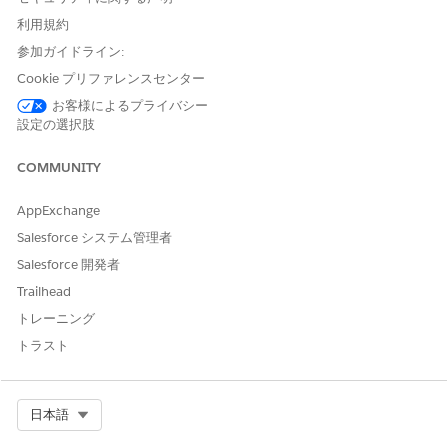
ズは必要ありませんが、有効化する必要があります。次に、フロ
利用規約
ーを開始するボタンを設定します。
参加ガイドライン:
[紹介ケースを作成] OmniScript の有効化
Cookie プリファレンスセンター
お客様によるプライバシー
ガイド付きフローを使用して、ユーザーが紹介からケースを作成
設定の選択肢
できるようにする OmniScript を有効化します。
アプリケーションランチャーで、
[Omniscript]
を見つけて選
COMMUNITY
択します。
[
SPCM/CreateReferralCase
] を展開し、[
Create a Referral
AppExchange
Case (バージョン 1)
] を選択します。
Salesforce システム管理者
[
新しいバージョン
] をクリックし、[
バージョンの有効化
] をク
Salesforce 開発者
リックします。
Trailhead
[ケースを作成] ボタンの設定
トレーニング
ユーザーが紹介レコードのボタンをクリックして紹介からケース
トラスト
を作成できるようにします。
ボタンを作成するには、[設定] のオブジェクトマネージャーで
Select Org
日本語
[
紹介] を
選択します。
[
ボタン、リンク、アクション
] をクリックし、[
新規ボタンま