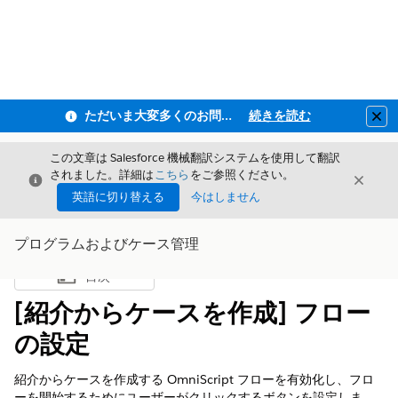
ただいま大変多くのお問い合わせをいただいており、ご連絡までにお時間を頂戴しております
続きを読む
Clo
この文章は Salesforce 機械翻訳システムを使用して翻訳
されました。詳細は
こちら
をご参照ください。
閉じる
閉じ
閉じる
英語に切り替える
今はしません
プログラムおよびケース管理
目次
目次を表示
[紹介からケースを作成] フロー
の設定
紹介からケースを作成する OmniScript フローを有効化し、フロ
ーを開始するためにユーザーがクリックするボタンを設定しま