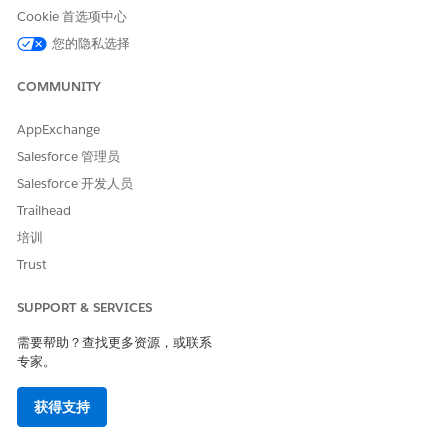
展开
SPCM/CreateReferralCase
，然后选择
创建转诊个案（版
Cookie 首选项中心
本 1）
。
单击
新版本
，然后单击
激活版本
。
您的隐私选择
配置创建个案按钮
COMMUNITY
使用户能够通过单击转诊记录上的按钮从转诊创建个案。
AppExchange
要创建按钮，请从“设置”中，在对象管理器中选择
转诊
。
Salesforce 管理员
单击
按钮、链接和操作
，然后单击
新建按钮或链接
。
Salesforce 开发人员
指定这些详细信息。
Trailhead
输入
作为标签，然后按 Tab 键填充 API 名称。
创建个案
选择
详细信息页面按钮
作为显示类型。
培训
选择
在现有窗口显示
侧栏作为行为。
Trust
选择
URL
作为内容源。
在字段公式框中，输入活动“创建转诊个案全方位脚本”的
SUPPORT & SERVICES
URL，后跟目标对象“转诊”的 ampersand 和 contextId。
要获取 URL，在 Omnistudio 中，转到已启用的创建转诊
需要帮助？查找更多资源，或联系
专家。
个案 Omniscript，并在突出显示面板中单击
，然后选择
如何启动
。查找 Lightning URL。公式如下所示：
[Lightn
ing-URL]&c__ContextId={!Referral.Id}
获得支持
保存操作。