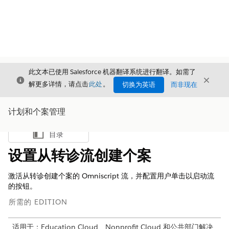
此文本已使用 Salesforce 机器翻译系统进行翻译。如需了
关闭
关闭
关闭
解更多详情，请点击
此处
。
切换为英语
而非现在
计划和个案管理
目录
显示目录
设置从转诊流创建个案
激活从转诊创建个案的 Omniscript 流，并配置用户单击以启动流
的按钮。
所需的 EDITION
适用于：Education Cloud、Nonprofit Cloud 和公共部门解决