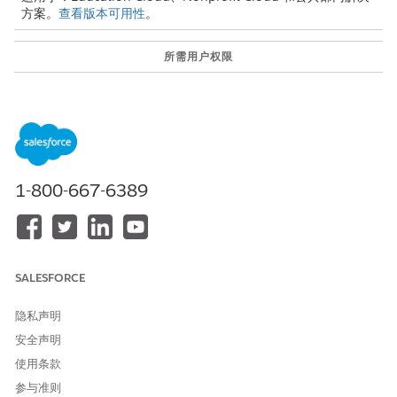
方案。
查看版本可用性
。
所需用户权限
要访问转诊对象：
个案转诊权限集
或者
Education Cloud 完全访问权
限集
1-800-667-6389
创建自定义按钮或链接并编辑
自定义应用程序
页面布局：
从转诊流创建个案由 Omniscript 组成，该脚本从转诊记录创建个
案。Omniscript 不需要自定义，但您必须激活它。然后，配置启动
SALESFORCE
流的按钮。
隐私声明
激活创建转诊个案 Omniscript
安全声明
激活 Omniscript，使用户能够使用引导流从转诊创建个案。
使用条款
从应用程序启动程序中，查找并选择
Omniscripts
。
参与准则