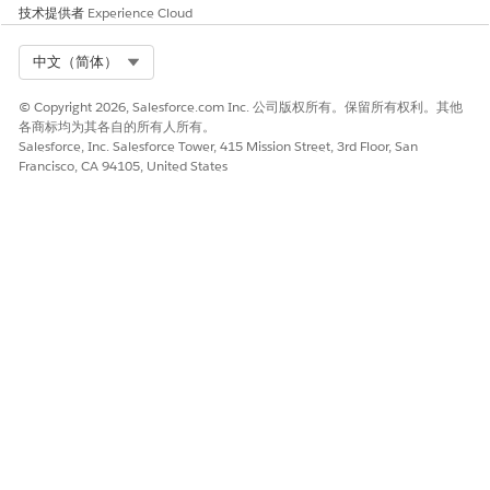
将按钮添加到转诊记录页面。
技术提供者
Experience Cloud
单击
页面布局
，然后单击
引用布局
。
选择
按钮
，然后将
创建个案
拖到页面的 Salesforce Mobile
Select Org
中文（简体）
和 Lightning Experience 操作部分。
© Copyright 2026, Salesforce.com Inc. 公司版权所有。保留所有权利。其他
各商标均为其各自的所有人所有。
Salesforce, Inc. Salesforce Tower, 415 Mission Street, 3rd Floor, San
Francisco, CA 94105, United States
如有必要，单击
以覆盖全局发布者布局。
备注
保存操作。
本文章是否解决您的问题？
请与我们共享您的想法，以便我们进行改进！
是
否