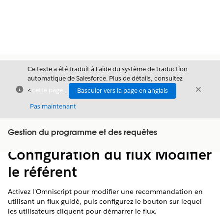
Ce texte a été traduit à l’aide du système de traduction
automatique de Salesforce. Plus de détails, consultez
Fermer
Ferme
<
cette page
.
Basculer vers la page en anglais
Fermer
Pas maintenant
Table des
Gestion du programme et des requêtes
Afficher la table des matières
matières
Configuration du flux Modifier
le référent
Activez l'Omniscript pour modifier une recommandation en
utilisant un flux guidé, puis configurez le bouton sur lequel
les utilisateurs cliquent pour démarrer le flux.