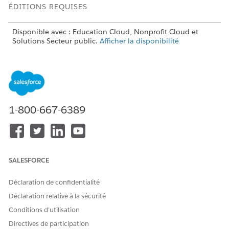
ÉDITIONS REQUISES
Disponible avec : Education Cloud, Nonprofit Cloud et
Solutions Secteur public.
Afficher la disponibilité
AUTORISATIONS UTILISATEUR REQUISES
Pour accéder à l'objet
Ensemble d'autorisations
Référent :
Référent de requête
1-800-667-6389
OU
Ensemble d'autorisations
Accès complet à Education
Cloud
SALESFORCE
Pour créer des boutons ou
Personnaliser l'application
des liens personnalisés et
Déclaration de confidentialité
modifier des présentations
de page :
Déclaration relative à la sécurité
Conditions d’utilisation
Utilisez le flux guidé Omniscript Modifier la recommandation
pour modifier les détails d'une recommandation non
Directives de participation