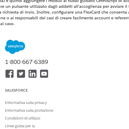
ia) e quindi aggiungere i moduli al flusso guidato Omniscript di ac
are un pulsante utilizzato dagli addetti all'accoglienza per avviare il 
a richiesta di invio. Inoltre, configurare una FlexCard che consenta 
one o ai responsabili dei casi di creare facilmente account e referent
al caso.
(EDITION) RICHIESTE
 nelle versioni: Education Cloud, Nonprofit Cloud e Soluzioni per il
isualizzare la disponibilità
.
1-800-667-6389
AUTORIZZAZIONI UTENTE RICHIESTE
e all'oggetto Referral:
Insieme di autorizzazioni Invio 
O
SALESFORCE
Insieme di autorizzazioni Acces
a Education Cloud
Informativa sulla privacy
 domande di valutazione e
Informativa sulla protezione
Insieme di autorizzazioni Valuta
di domande di valutazione:
settori
Condizioni di utilizzo
O
Linee guida per la