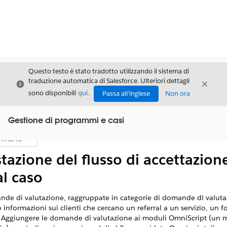
Questo testo è stato tradotto utilizzando il sistema di
traduzione automatica di Salesforce. Ulteriori dettagli
Chiudi
Chiud
Chiudi
sono disponibili
qui
.
Passa all'inglese
Non ora
Gestione di programmi e casi
mmario
Mostra sommario
azione del flusso di accettazion
al caso
de di valutazione, raggruppate in categorie di domande di valuta
 informazioni sui clienti che cercano un referral a un servizio, un f
Aggiungere le domande di valutazione ai moduli OmniScript (un 