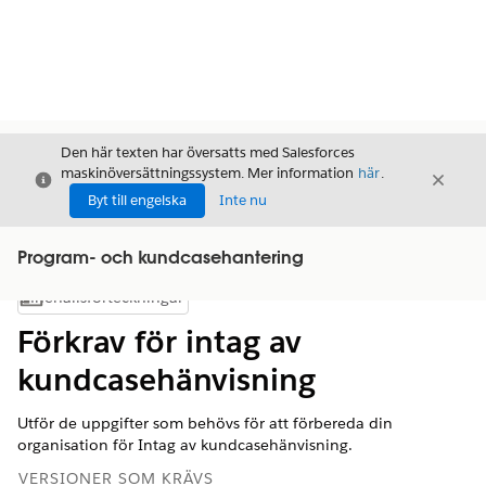
Den här texten har översatts med Salesforces
maskinöversättningssystem. Mer information
här
.
Stäng
Stäng
Stäng
Byt till engelska
Inte nu
Program- och kundcasehantering
Innehållsförteckningar
Visa innehållsförteckning
Förkrav för intag av
kundcasehänvisning
Utför de uppgifter som behövs för att förbereda din
organisation för Intag av kundcasehänvisning.
VERSIONER SOM KRÄVS