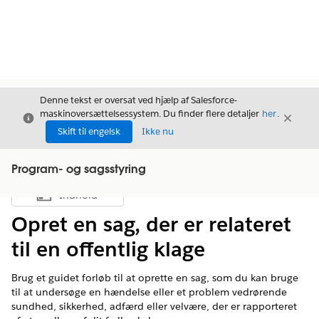
Denne tekst er oversat ved hjælp af Salesforce-
maskinoversættelsessystem. Du finder flere detaljer
her
.
Luk
Luk
Luk
Skift til engelsk
Ikke nu
Program- og sagsstyring
Indhold
Vis indholdsfortegnelse
Opret en sag, der er relateret
til en offentlig klage
Brug et guidet forløb til at oprette en sag, som du kan bruge
til at undersøge en hændelse eller et problem vedrørende
sundhed, sikkerhed, adfærd eller velvære, der er rapporteret