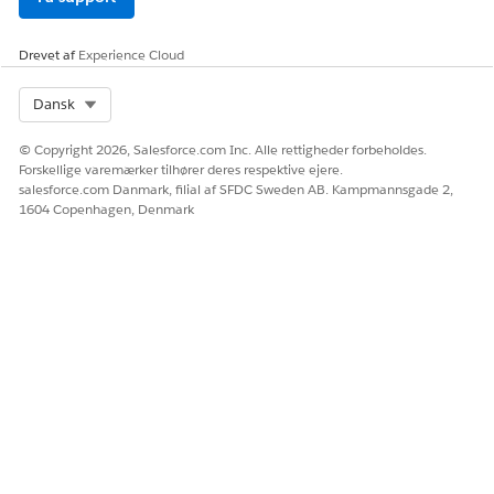
Drevet af
Experience Cloud
Personkonti er ikke bygget til at fungere med
BEMÆRK
Nonprofit Success Pack og understøttes derfor ikke til
Select Org
Dansk
brug med NPSP. Hvis personkonti ikke allerede er
aktiveret i din organisation, skal du ikke aktivere dem.
© Copyright 2026, Salesforce.com Inc. Alle rettigheder forbeholdes.
Når du har aktiveret personkonti i din organisation, kan
Forskellige varemærker tilhører deres respektive ejere.
du ikke inaktivere funktionen. Se NPSP og personkonti i
salesforce.com Danmark, filial af SFDC Sweden AB. Kampmannsgade 2,
NPSP Ofte stillede spørgsmål
.
1604 Copenhagen, Denmark
Gem dit arbejde.
LØSTE DENNE ARTIKEL DIT PROBLEM?
Giv os besked, så vi kan forbedre os!
Ja
Nej