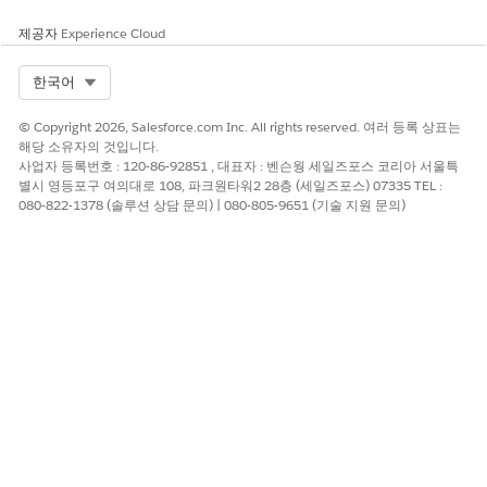
제공자
Experience Cloud
Select Org
한국어
개인 계정은 Nonprofit Success Pack에서 작동하도록
노트
© Copyright 2026, Salesforce.com Inc. All rights reserved. 여러 등록 상표는
작성되지 않았으므로 NPSP에서 사용할 수 없습니다. 조직에
해당 소유자의 것입니다.
개인 계정이 아직 활성화되어 있지 않은 경우 활성화하지 마
사업자 등록번호 : 120-86-92851 , 대표자 : 벤슨웡 세일즈포스 코리아 서울특
십시오. 조직에서 개인 계정을 활성화하면 해당 기능을 해제
별시 영등포구 여의대로 108, 파크원타워2 28층 (세일즈포스) 07335 TEL :
할 수 없습니다.
NPSP FAQ
에서 NPSP 및 개인 계정을 참조
080-822-1378 (솔루션 상담 문의) | 080-805-9651 (기술 지원 문의)
하십시오.
작업을 저장합니다.
이 기사를 통해 문제를 해결했습니까?
개선을 위한 의견을 보내주세요.
예
아니요