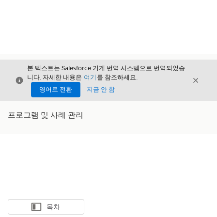
본 텍스트는 Salesforce 기계 번역 시스템으로 번역되었습
니다. 자세한 내용은
여기
를 참조하세요.
닫기
닫기
닫기
영어로 전환
지금 안 함
프로그램 및 사례 관리
목차
목차 표시