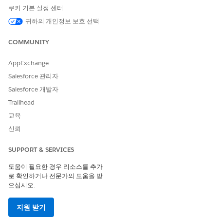
집합
쿠키 기본 설정 센터
귀하의 개인정보 보호 선택
조사해야 하는 문제 또는 우려에 대한 공개 컴플레인을 받으면 해당
사례를 만듭니다. 사례를 사용하여 평가를 수행하고 평가가 종료되
COMMUNITY
면 개인을 돕기 위한 실천 가능한 과업과 함께 사례에 대한 케어 계
획을 만듭니다.
AppExchange
공개 컴플레인 레코드의 하이라이트 패널에서
사례 만들기
를 클
Salesforce 관리자
릭합니다.
Salesforce 개발자
사례 세부 사항을 지정합니다.
Trailhead
제목에 사례의 상위 수준 요약을 입력합니다.
유형, 우선 순위, 상태를 선택합니다.
교육
원본에서 보고자가 에이전시 또는 조직과 연락을 시작한 방
신뢰
법을 선택합니다. 전화, 이메일 또는 웹.
설명에 사례에 대한 추가 세부 사항을 입력합니다.
SUPPORT & SERVICES
다음
을 클릭합니다.
도움이 필요한 경우 리소스를 추가
사례 참가자 페이지에 이미 공개 컴플레인에 추가된 참가자가
로 확인하거나 전문가의 도움을 받
나열됩니다.
으십시오.
사례에 참가자를 추가하려면 이름, 성 또는 시/군/구별로 기존
연락처 또는 개인 계정을 검색하여 추가합니다. 또는 연락처 또
지원 받기
는 개인 계정을 만듭니다.