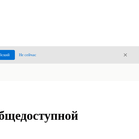
Закры
йский
Не сейчас
Закрыт
общедоступной