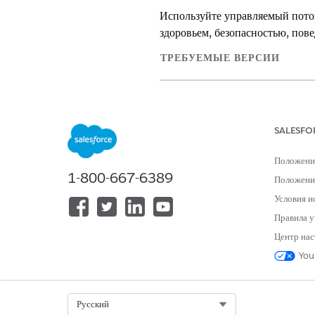
Используйте управляемый поток
здоровьем, безопасностью, пов
ТРЕБУЕМЫЕ ВЕРСИИ
Доступно в версиях: Education C
SALESFO
Чтобы создать обращение на осно
Положени
пошагового руководства:
1-800-667-6389
Положение
Условия и
Правила у
Центр нас
You
При получении публичной жалоб
Используйте обращение для про
задачами, чтобы помочь человек
Select Org
Русский