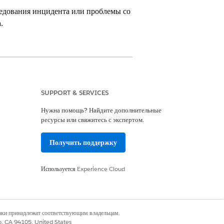
ледования инцидента или проблемы со
.
и версии
.
SUPPORT & SERVICES
п к управлению жалобами И оценка
Нужна помощь? Найдите дополнительные
ь Omnistudio»
ресурсы или свяжитесь с экспертом.
Получить поддержку
 Cloud И наборы полномочий
Используется
Experience Cloud
оздайте для нее обращение.
ходу за обращением с действенными
наки принадлежат соответствующим владельцам.
co, CA 94105, United States