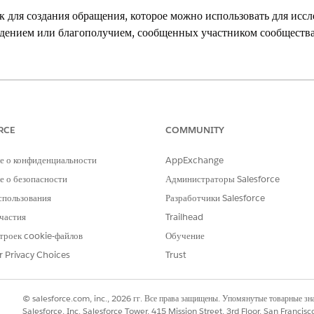
 для создания обращения, которое можно использовать для исс
едением или благополучием, сообщенных участником сообщества
loud, Nonprofit Cloud и решения Public Sector.
Просмотр доступност
НЕОБХОДИМЫЕ ПОЛНОМОЧИЯ ПОЛЬЗОВАТЕЛЯ
RCE
COMMUNITY
ве общедоступной жалобы посредством
Наборы полномочий «Досту
е о конфиденциальности
AppExchange
отраслей» И «Пользовател
 о безопасности
Администраторы Salesforce
ИЛИ
спользования
Разработчики Salesforce
частия
Trailhead
Полный доступ Education
пользователя Omnistudio
троек cookie-файлов
Обучение
r Privacy Choices
Trust
ы по проблеме или озабоченности, требующей расследования, с
ведения оценки, а после завершения оценки создайте план по у
© salesforce.com, inc., 2026 гг. Все права защищены. Упомянутые товарные з
у.
Salesforce, Inc. Salesforce Tower, 415 Mission Street, 3rd Floor, San Francis