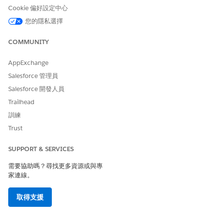
Cookie 偏好設定中心
進入 App Launcher,尋找並選取「
公用抱怨
」。
您的隱私選擇
按一下「
新增引導式入院
」。
如果記者想要保持匿名,請在「記者機密」中選取「
是
」。
COMMUNITY
指定投訴詳細資料。
在「標題」中,輸入問題的簡短描述。
選取優先順序與狀態。
AppExchange
若要新增有關事件的開放式註解,例如指控的性質和嚴重性,
Salesforce 管理員
請在「執行中備註」中輸入文字。
Salesforce 開發人員
輸入記者的詳細資料,包括其姓名、組織、電話和電子郵件地
Trailhead
址。
在「事件詳細資料」中,輸入日期、位置、參與者和報告者的
訓練
觀察。
Trust
若要新增參與者並詢問有關指控的評估問題,請選取「
新增指示
SUPPORT & SERVICES
與參與者詳細資料
」。
在「參與者」中,依名字、姓氏或城市搜尋並選取現有帳戶或連
需要協助嗎？尋找更多資源或與專
絡人。若要為參與者建立記錄,請按一下「
建立帳戶
」或「
建立
家連線。
連絡人
」。
選取每個參與者的角色和狀態。
取得支援
在「聲明」中,選取類型,並視需要選取子類型來描述該問題。然
後按一下「
新增
」。