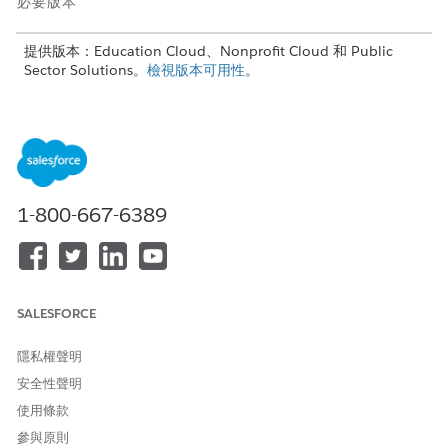
必要版本
提供版本：Education Cloud、Nonprofit Cloud 和 Public
Sector Solutions。
檢視版本可用性
。
需要的使用者權限
若要使用投訴接收引導式流程
「投訴管理存取權」和「產業
建立公用投訴:
評估」和「互動摘要」和
「OmniStudio 使用者」權限
1-800-667-6389
集
或
Education Cloud 完整存取權
與 OmniStudio 使用者權限集
SALESFORCE
使用投訴入院引導式流程可有效收集社群成員向您機構、部門或組
隱私權聲明
織報告的相關疑慮和事件資訊。快取記者的詳細資料以及事件的概
況詳細資料。接著,完成評估問題以取得更明確的資訊。如果報告者
安全性聲明
沒有足夠的時間或沒有發生的詳細資料,請在「執行備註」欄位中輸
使用條款
入摘要,之後使用「新增說明」和「新增參與者」引導式流程來新增
參與原則
資訊。