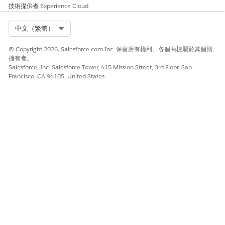
按一下「
下一步
」。
技術提供者
Experience Cloud
回答問題,以取得有關回報的資訊。完成時,按一下「
下一步
」,然
後按一下「
完成
」。
Select Org
中文（繁體）
流程會建立一個公用投訴記錄,其中包含您收集的入院詳細資料
和「互動摘要」。如果您新增了索賠與參與者,流程會建立相關
© Copyright 2026, Salesforce.com Inc. 保留所有權利。各個商標屬於其個別
的索賠參與者和評估記錄。
擁有者。
Salesforce, Inc. Salesforce Tower, 415 Mission Street, 3rd Floor, San
建立公眾投訴後新增投訴。
Francisco, CA 94105, United States
在公用投訴記錄頁面上,移至「評估」相關清單。
按一下「
新增證據
」。
輸入新告訴的詳細資料。
按一下「
完成
」。
建立公眾投訴後新增參與者。
在公用投訴記錄頁面上,移至「投訴參與者」相關清單。
按一下「
新增參與者
」。
依名字、姓氏或城市搜尋並新增現有連絡人或個人帳戶。或
者,建立連絡人或帳戶。
為每個參與者指定角色和狀態。
按一下「
完成
」。