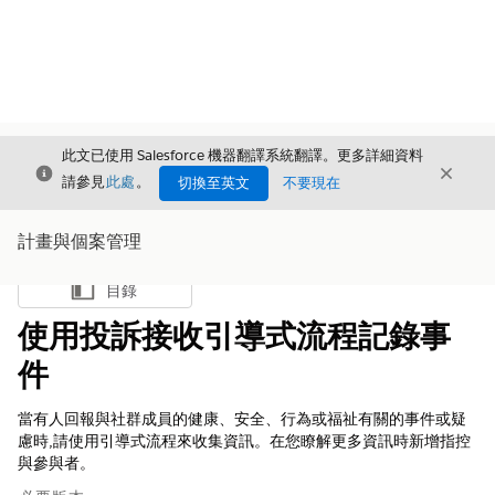
此文已使用 Salesforce 機器翻譯系統翻譯。更多詳細資料
結束
結束
結束
請參見
此處
。
切換至英文
不要現在
計畫與個案管理
目錄
顯示目錄
使用投訴接收引導式流程記錄事
件
當有人回報與社群成員的健康、安全、行為或福祉有關的事件或疑
慮時,請使用引導式流程來收集資訊。在您瞭解更多資訊時新增指控
與參與者。