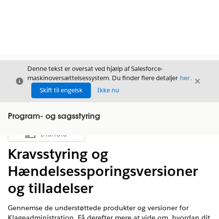
Denne tekst er oversat ved hjælp af Salesforce-
maskinoversættelsessystem. Du finder flere detaljer
her
.
Luk
Luk
Luk
Skift til engelsk
Ikke nu
Program- og sagsstyring
Indhold
Vis indholdsfortegnelse
Kravsstyring og
Hændelsessporingsversioner
og tilladelser
Gennemse de understøttede produkter og versioner for
Klageadministration. Få derefter mere at vide om, hvordan dit