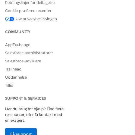
Retningslinjer for deltagelse
NAVN PÅ TILLADELSESSÆT
NOTATER
Cookie-præferencecenter
Adgang til
Tildel til alle brugere.
Uw privacybeslissingen
Klageadministration
Inkluderer brugertilladelsen
ELLER
for klagestyring,
COMMUNITY
tilladelsessætlicensen og
Education Cloud - Fuld
fuld adgang til alle
AppExchange
adgang
klageobjekter og -felter.
Salesforce-administratorer
Branchevurdering
Tildel til alle brugere.
Salesforce-udviklere
ELLER
Giver adgang til Discovery
Trailhead
Framework Platform-
Uddannelse
Education Cloud - Fuld
brugertilladelsen.
adgang
Tillid
OmniStudio-administrator
Tildel til
SUPPORT & SERVICES
administratorbrugere, der
opsætter
Har du brug for hjælp? Find flere
klageoptagelsesforløbene.
ressourcer, eller få kontakt med
en ekspert.
OmniStudio-bruger
Tildel til slutbrugere, der
kører klageoptagelsesforløb.
Få support