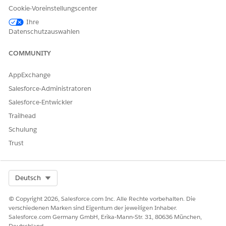
Dokumentation Ihrer Cloud.
Cookie-Voreinstellungscenter
Ihre
BERECHTIGUNGSSATZNAME
NOTIZEN
Datenschutzauswahlen
Zugriff auf
Allen Benutzern zuweisen.
COMMUNITY
Beschwerdeverwaltung
Enthält die
ODER
Benutzerberechtigung
AppExchange
"Beschwerdeverwaltung",
Education Cloud Full Access
Salesforce-Administratoren
die Berechtigungssatz-Lizenz
und vollständigen Zugriff
Salesforce-Entwickler
auf alle Beschwerdeobjekte
Trailhead
und -felder.
Schulung
Branchenbewertung
Allen Benutzern zuweisen.
Trust
ODER
Bietet Zugriff auf die
Benutzerberechtigung
Education Cloud Full Access
"Discovery Framework
Select Org
Deutsch
Platform-Benutzer".
© Copyright 2026, Salesforce.com Inc. Alle Rechte vorbehalten. Die
OmniStudio-Administrator
Weisen Sie
verschiedenen Marken sind Eigentum der jeweiligen Inhaber.
Administratorbenutzern zu,
Salesforce.com Germany GmbH, Erika-Mann-Str. 31, 80636 München,
die die Flows zur Aufnahme
Deutschland