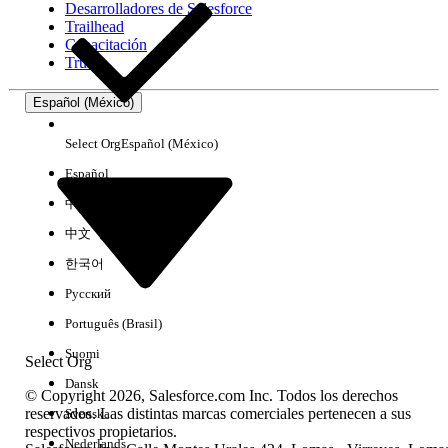
Desarrolladores de Salesforce
Trailhead
Experiencia
Capacitación
Trust
Español (México)
Borrar todo
Listo
Select Org
Español (México)
Español
中文（简体）
中文（繁體）
한국어
Русский
Português (Brasil)
Suomi
Select Org
Dansk
© Copyright 2026, Salesforce.com Inc. Todos los derechos
reservados. Las distintas marcas comerciales pertenecen a sus
Svenska
respectivos propietarios.
No hay resultados
Nederlands