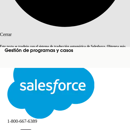
Buscar
Cerrar
Este texto se tradujo con el sistema de traducción automática de Salesforce. Obtenga más
Gestión de programas y casos
Cambiar a inglés
Ahora no
detalles
aquí
.
Cerrar
Cerrar
1-800-667-6389