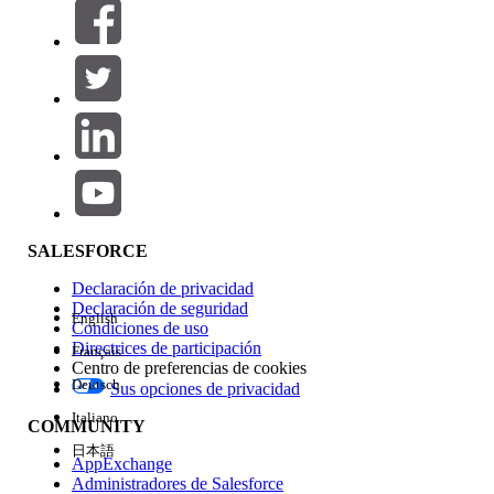
Filtrar por (0)
SELECCIONAR FILTROS
Agregar
Área de productos
Repercusión de función
SALESFORCE
Declaración de privacidad
Declaración de seguridad
English
Condiciones de uso
Directrices de participación
Français
Centro de preferencias de cookies
Deutsch
Sus opciones de privacidad
Edición
Italiano
COMMUNITY
日本語
AppExchange
Administradores de Salesforce