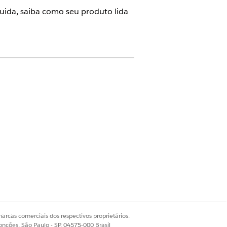
uida, saiba como seu produto lida
lenciamento para gerenciar o
m
Visualizar resumo
na página de
nuvem também.
arcas comerciais dos respectivos proprietários.
onções, São Paulo - SP, 04575-000 Brasil