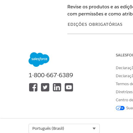
Revise os produtos e as ediç
com permissões e como atribu
EDIÇÕES OBRIGATÓRIAS
Disponível em: Lightning Exper
Education Cloud:
Enterprise
,
Pe
SALESFO
Nonprofit Cloud:
Enterprise
,
Un
Declaraçã
Soluções para o setor público:
1-800-667-6389
Declaraç
Termos d
Permissões necessárias
Diretrize
Recomendamos usar grupos de
Centro de
acesso do usuário. Para ver 
Sua
detalhes do conjunto de per
NOME DO CONJUNTO DE PERM
Select Org
Português (Brasil)