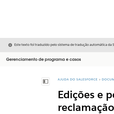
Fechar
Este texto foi traduzido pelo sistema de tradução automática da 
Gerenciamento de programa e casos
AJUDA DO SALESFORCE
DOCUM
Você está aqui:
Mostrar índice
Edições e 
reclamação