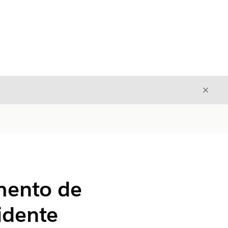
Fecha
Fechar
mento de
idente