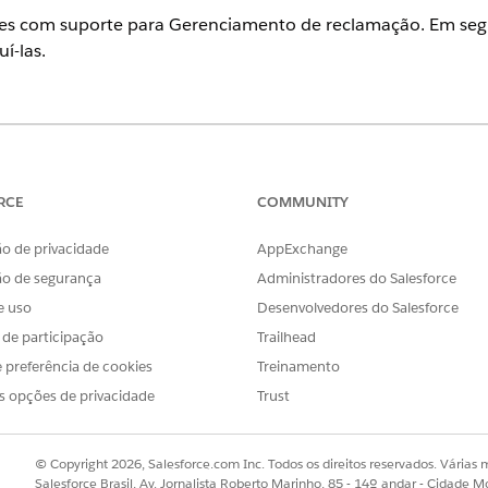
ões com suporte para Gerenciamento de reclamação. Em seg
í-las.
ience
rformance
,
Unlimited
e
Developer
Editions
RCE
COMMUNITY
limited
e
Developer
Editions
o de privacidade
AppExchange
Enterprise
,
Performance
,
Unlimited
e
Developer
Editions
ão de segurança
Administradores do Salesforce
e uso
Desenvolvedores do Salesforce
s de participação
Trailhead
 conjuntos de permissões e conjuntos de permissões de si
 preferência de cookies
Treinamento
o que está incluído em um conjunto de permissões, clique e
s opções de privacidade
Trust
missões em Configuração. Revise a documentação da sua 
ISSÕES
NOTAS
© Copyright 2026, Salesforce.com Inc. Todos os direitos reservados. Várias m
Salesforce Brasil, Av. Jornalista Roberto Marinho, 85 - 14º andar - Cidade M