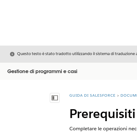
Chiudi
Questo testo è stato tradotto utilizzando il sistema di traduzione 
Gestione di programmi e casi
GUIDA DI SALESFORCE
DOCUM
Ti trovi qui:
Mostra sommario
Prerequisit
Completare le operazioni neces