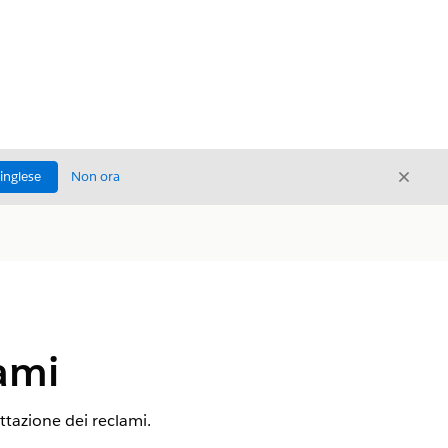
Chiud
'inglese
Non ora
Chiudi
lami
ttazione dei reclami.