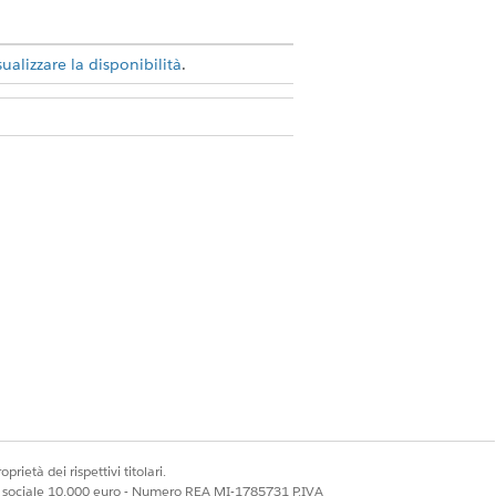
sualizzare la disponibilità
.
accogliere e gestire in modo
il flusso di accettazione dei
y Framework, selezionare
Impostazioni
prietà dei rispettivi titolari.
ale sociale 10.000 euro - Numero REA MI-1785731 P.IVA