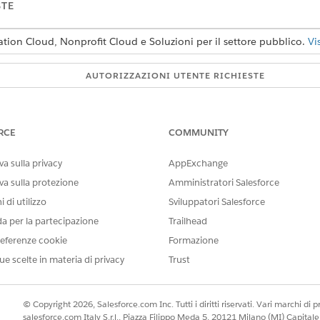
STE
ation Cloud, Nonprofit Cloud e Soluzioni per il settore pubblico.
Vi
AUTORIZZAZIONI UTENTE RICHIESTE
ery:
Personalizza applicazione
o standard e per modificare gli
Personalizza applicazione
RCE
COMMUNITY
a sulla privacy
AppExchange
iscovery
va sulla protezione
Amministratori Salesforce
 di utilizzo
Sviluppatori Salesforce
reclami utilizza Discovery Framework, un modello di dati per r
da per la partecipazione
Trailhead
niScript. Attivare il framework Discovery per poter utilizzare 
eferenze cookie
Formazione
ue scelte in materia di privacy
Trust
erca veloce, immettere
e quindi, in Discover
Discovery Framework
© Copyright 2026, Salesforce.com Inc. Tutti i diritti riservati. Vari marchi di pro
salesforce.com Italy S.r.l., Piazza Filippo Meda 5, 20121 Milano (MI) Capit