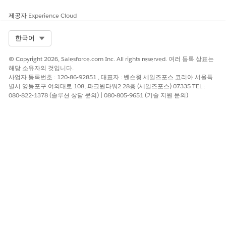
사용자가 플로를 시작하기 위해 클릭하는 버튼을 구성합니다.
제공자
Experience Cloud
주장 추가 플로 설정
공개 컴플레인에 청구를 추가하는 Omniscript 플로를 사용자
Select Org
한국어
정의하고 사용자가 플로를 시작하기 위해 클릭하는 버튼을 구성
합니다.
© Copyright 2026, Salesforce.com Inc. All rights reserved. 여러 등록 상표는
해당 소유자의 것입니다.
컴플레인 플로에서 사례 만들기 설정
사업자 등록번호 : 120-86-92851 , 대표자 : 벤슨웡 세일즈포스 코리아 서울특
사용자가 클릭하여 Omniscript 플로를 시작하여 공개 컴플레인
별시 영등포구 여의대로 108, 파크원타워2 28층 (세일즈포스) 07335 TEL :
080-822-1378 (솔루션 상담 문의) | 080-805-9651 (기술 지원 문의)
에서 사례를 만드는 버튼을 구성합니다.
다음 사항도 참조:
Omnistudio 표준
이 기사를 통해 문제를 해결했습니까?
개선을 위한 의견을 보내주세요.
예
아니요