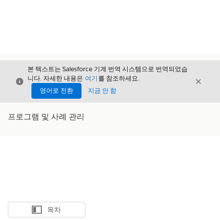
본 텍스트는 Salesforce 기계 번역 시스템으로 번역되었습
니다. 자세한 내용은
여기
를 참조하세요.
닫기
닫기
닫기
영어로 전환
지금 안 함
프로그램 및 사례 관리
목차
목차 표시