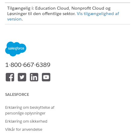
Tilgængelig i: Education Cloud, Nonprofit Cloud og
Løsninger til den offentlige sektor.
Vis tilgængelighed af
version
.
BRUGERTILLADELSER PÅKRÆVET
Hvis du vil oprette, redigere
Tilladelsessættet
og aktivere Omniscripts:
Omnistudio-administrator
Hvis du ønsker adgang til
Tilladelsessættet
1-800-667-6389
objektet Vurdering:
Branchevurdering
ELLER
Tilladelsessættet Education
Cloud - fuld adgang
SALESFORCE
Hvis du ønsker adgang til
Tilladelsessættet Adgang til
Erklæring om beskyttelse af
objektet Offentlig klage:
klagestyring
personlige oplysninger
ELLER
Erklæring om sikkerhed
Tilladelsessættet Education
Vilkår for anvendelse
Cloud - fuld adgang