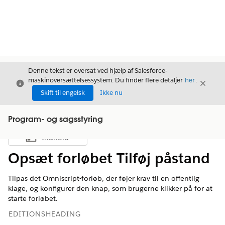
Denne tekst er oversat ved hjælp af Salesforce-
maskinoversættelsessystem. Du finder flere detaljer
her
.
Luk
Luk
Luk
Skift til engelsk
Ikke nu
Program- og sagsstyring
Indhold
Vis indholdsfortegnelse
Opsæt forløbet Tilføj påstand
Tilpas det Omniscript-forløb, der føjer krav til en offentlig
klage, og konfigurer den knap, som brugerne klikker på for at
starte forløbet.
EDITIONSHEADING