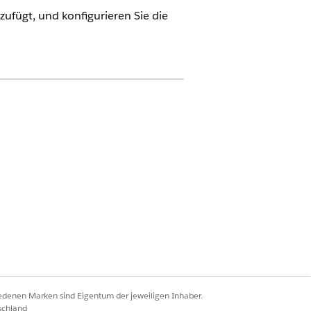
ufügt, und konfigurieren Sie die
nsverfügbarkeit anzeigen
.
tudio-Administrator
chenbewertung"
ndiger Zugriff auf Education
f auf die Beschwerdeverwaltung"
iedenen Marken sind Eigentum der jeweiligen Inhaber.
schland