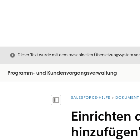
Schließen
Dieser Text wurde mit dem maschinellen Übersetzungssystem von S
Programm- und Kundenvorgangsverwaltung
SALESFORCE-HILFE
DOKUMENT
Sie befinden sich hier:
Inhalt anzeigen
Einrichten
hinzufügen