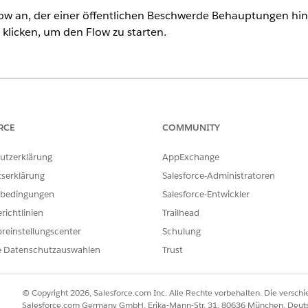
ow an, der einer öffentlichen Beschwerde Behauptungen hinz
 klicken, um den Flow zu starten.
, Nonprofit Cloud und Lösungen für den öffentlichen Sektor.
Editio
ERFORDERLICHE BENUTZERBERECHTIGUNGEN
RCE
COMMUNITY
ieren von OmniScripts:
Berechtigungssatz für OmniS
utzerklärung
AppExchange
jekt:
Berechtigungssatz "Bran
tserklärung
Salesforce-Administratoren
bedingungen
Salesforce-Entwickler
ODER
richtlinien
Trailhead
Berechtigungssatz "Vollstä
reinstellungscenter
Schulung
Cloud"
e Datenschutzauswahlen
Trust
tliche Beschwerde":
Berechtigungssatz "Zugrif
ODER
© Copyright 2026, Salesforce.com Inc. Alle Rechte vorbehalten. Die versch
Salesforce.com Germany GmbH, Erika-Mann-Str. 31, 80636 München, Deut