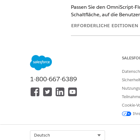
Passen Sie den OmniScript-Fl
Schaltfläche, auf die Benutzer
ERFORDERLICHE EDITIONEN
Verfügbarkeit: Education Cloud
SALESFO
Erstellen, Bearbeiten und Aktiv
Datensch
1-800-667-6389
Zugreifen auf das Bewertungsob
Sicherhei
Nutzungs
Teilnahme
Cookie-Vo
Ihr
Zugreifen auf das Objekt "Öffen
Select Org
Deutsch