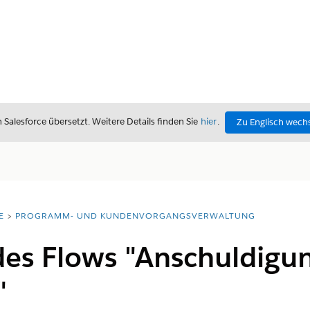
alesforce übersetzt. Weitere Details finden Sie
hier
.
Zu Englisch wech
E
PROGRAMM- UND KUNDENVORGANGSVERWALTUNG
 des Flows "Anschuldigu
"