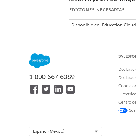
EDICIONES NECESARIAS
Disponible en: Education Cloud
Para crear, modificar y activar O
SALESFO
Para acceder al objeto Evaluaci
Declaraci
1-800-667-6389
Declaraci
Condicio
Directric
Para acceder al objeto Reclama
Centro de
Sus
Para crear vínculos o botones p
Select Org
Español (México)
de página: