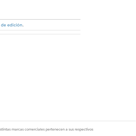
 de edición
.
istrador de OmniStudio
luación de industrias
ceso completo a Education Cloud
eso de gestión de quejas
ceso completo a Education Cloud
istintas marcas comerciales pertenecen a sus respectivos