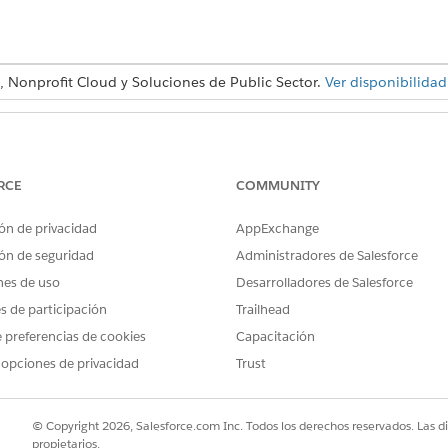
, Nonprofit Cloud y Soluciones de Public Sector.
Ver disponibilidad
PERMISOS DE USUARIO NECESARIOS
mniScripts:
Conjunto de permisos Admin
RCE
COMMUNITY
ón:
Conjunto de permisos Eva
ón de privacidad
AppExchange
O
ón de seguridad
Administradores de Salesforce
Conjunto de permisos Ac
nes de uso
Desarrolladores de Salesforce
es de participación
Trailhead
ción pública:
Conjunto de permisos Acc
 preferencias de cookies
Capacitación
O
 opciones de privacidad
Trust
Conjunto de permisos Ac
ersonalizados y modificar formatos
Personalizar aplicación
© Copyright 2026, Salesforce.com Inc. Todos los derechos reservados. Las d
propietarios.