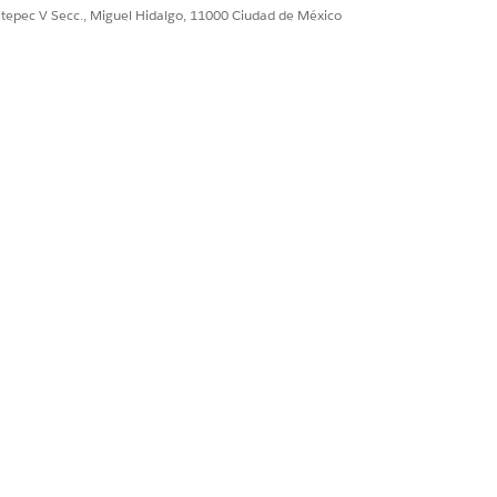
ultepec V Secc., Miguel Hidalgo, 11000 Ciudad de México
egorías de evaluación.
 quejas y formularios de OmniScript.
onada Evaluaciones en registros de
PI.