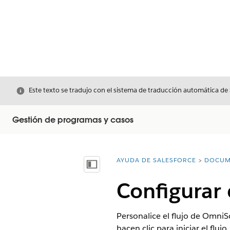
Cerrar
Este texto se tradujo con el sistema de traducción automática de
Gestión de programas y casos
AYUDA DE SALESFORCE
DOCUM
Usted está aquí:
Mostrar índice de materias
Configurar 
Personalice el flujo de OmniS
hacen clic para iniciar el flujo.