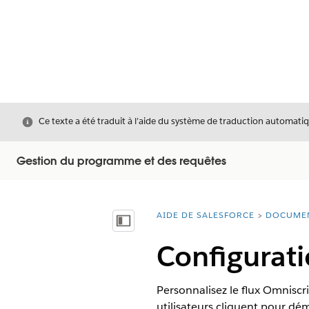
Fermer
Ce texte a été traduit à l’aide du système de traduction automatiq
Gestion du programme et des requêtes
AIDE DE SALESFORCE
DOCUME
Vous êtes ici :
Afficher la table des matières
Configurati
Personnalisez le flux Omniscri
utilisateurs cliquent pour déma