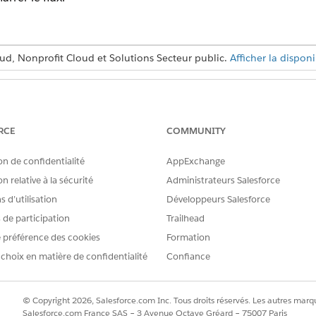
ud, Nonprofit Cloud et Solutions Secteur public.
Afficher la disponi
AUTORISATIONS UTILISATEUR REQUISES
es Omniscripts :
Ensemble d'autorisations O
RCE
COMMUNITY
n :
Ensemble d'autorisations
on de confidentialité
AppExchange
OU
n relative à la sécurité
Administrateurs Salesforce
Ensemble d'autorisations
 d’utilisation
Développeurs Salesforce
s de participation
Trailhead
ublique :
Ensemble d'autorisations 
 préférence des cookies
Formation
OU
 choix en matière de confidentialité
Confiance
Ensemble d'autorisations
iens personnalisés et modifier des
Personnaliser l'application
© Copyright 2026, Salesforce.com Inc. Tous droits réservés. Les autres marqu
Salesforce.com France SAS – 3 Avenue Octave Gréard – 75007 Paris