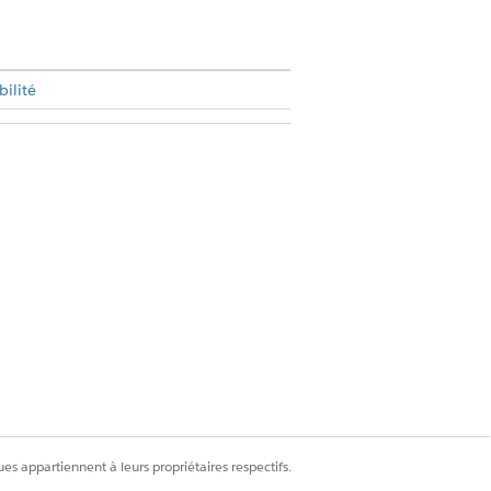
bilité
mnistudio Admin
 Industries Assessment
 Accès complet à Education Cloud
Accès à Gestion des plaintes
 Accès complet à Education Cloud
es appartiennent à leurs propriétaires respectifs.