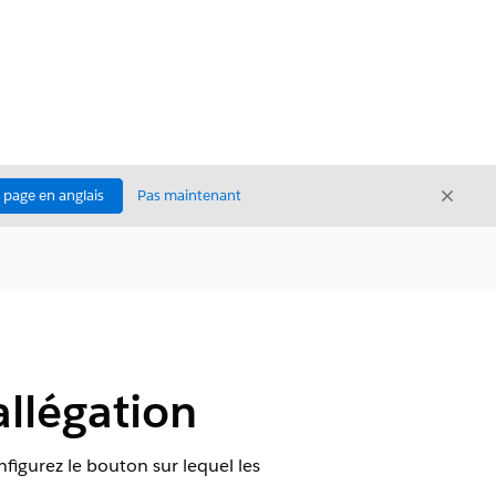
Ferme
a page en anglais
Pas maintenant
Fermer
allégation
nfigurez le bouton sur lequel les