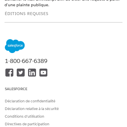
d'une plainte publique.
ÉDITIONS REQUISES
Disponible avec : Education Cloud, Nonprofit Cloud et
Solutions Secteur public.
Afficher la disponibilité
AUTORISATIONS UTILISATEUR REQUISES
Pour accéder à l'objet
Ensemble d'autorisations
1-800-667-6389
Plainte publique :
Accès à Gestion des plaintes
OU
Ensemble d'autorisations
Accès complet à Education
SALESFORCE
Cloud
Déclaration de confidentialité
Pour créer des boutons ou
Personnaliser l'application
des liens personnalisés et
Déclaration relative à la sécurité
modifier des présentations
Conditions d’utilisation
de page :
Directives de participation