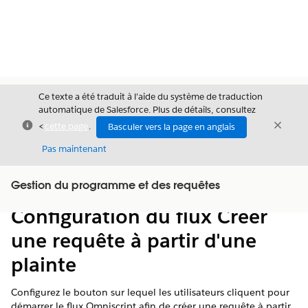
Ce texte a été traduit à l’aide du système de traduction
automatique de Salesforce. Plus de détails, consultez
Fermer
Ferme
<
cette page
.
Basculer vers la page en anglais
Fermer
Pas maintenant
Table des
Gestion du programme et des requêtes
Afficher la table des matières
matières
Configuration du flux Créer
une requête à partir d'une
plainte
Configurez le bouton sur lequel les utilisateurs cliquent pour
démarrer le flux Omniscript afin de créer une requête à partir