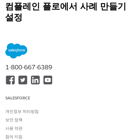
컴플레인 플로에서 사례 만들기
설정
사용자가 클릭하여 Omniscript 플로를 시작하여 공개 컴플레인에
서 사례를 만드는 버튼을 구성합니다.
필수 EDITION
지원 제품: Education Cloud, Nonprofit Cloud, 공공 부문 솔루
1-800-667-6389
션.
Edition Availability 보기
.
필요한 사용자 권한
공개 컴플레인 개체에 액세스:
컴플레인 관리 액세스 권한 집
SALESFORCE
합
OR
개인정보 처리방침
Education Cloud 전체 액세스
보안 정책
권한 집합
사용 약관
참여 지침
사용자 정의 버튼 또는 링크 만
애플리케이션 사용자 정의