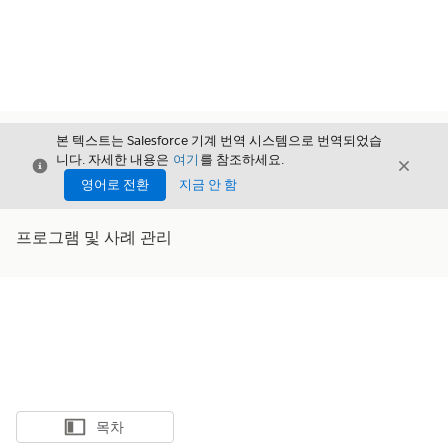
본 텍스트는 Salesforce 기계 번역 시스템으로 번역되었습
니다. 자세한 내용은
여기
를 참조하세요.
닫기
닫기
닫기
영어로 전환
지금 안 함
프로그램 및 사례 관리
목차
목차 표시