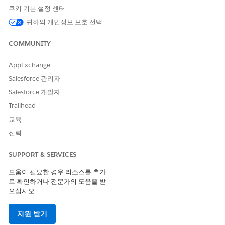
들기 및 페이지 레이아웃 편집:
쿠키 기본 설정 센터
귀하의 개인정보 보호 선택
사례는 보고된 사고 또는 우려에 대한 응답을 추적합니다. 사례 관
리자가 사례를 만들고 우선 순위를 지정한 다음, 사례담당자를 할당
COMMUNITY
하여 문제를 조사합니다. 해당하는 경우 사례담당자 또는 기타 직원
이 케어 계획을 만들어 상황을 통해 개인을 지원합니다.
AppExchange
사례 관리자가 컴플레인을 기반으로 사례를 빠르게 만들 수 있도록
Salesforce 관리자
Omniscript를 사용하여 컴플레인과 관련된 사례를 만드는 공용 컴
플레인 레코드 페이지에 사용자 정의 버튼을 추가합니다.
Salesforce 개발자
Omniscript가 사전 구성되어 있습니다. 활성화하고 사용자 정의 버
Trailhead
튼을 만들고 공개 컴플레인 페이지 레이아웃에 버튼을 추가합니다.
교육
새 사례 만들기 Omniscript 활성화
신뢰
사용자가 안내 플로를 사용하여 컴플레인에서 사례를 만들 수 있는
SUPPORT & SERVICES
Omniscript를 활성화합니다.
도움이 필요한 경우 리소스를 추가
앱 시작 관리자에서
Omniscripts
를 찾아서 선택합니다.
로 확인하거나 전문가의 도움을 받
SPCM/CreateNewCase를
확장한 다음,
새 사례 만들기(버전
으십시오.
1)
를 선택합니다.
새 버전
을 클릭한 다음,
버전 활성화
를 클릭합니다.
지원 받기