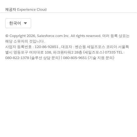
사례 만들기 버튼 구성
제공자
Experience Cloud
사용자가 공개 컴플레인 레코드에서 새 사례 유도 만들기 플로를 열
수 있습니다.
Select Org
한국어
버튼을 만들려면 설정의 개체 관리자에서
불만 참가자
를 선택합
니다.
© Copyright 2026, Salesforce.com Inc. All rights reserved. 여러 등록 상표는
해당 소유자의 것입니다.
버튼, 링크 및 작업
을 클릭한 다음,
새 버튼 또는 링크
를 클릭합
사업자 등록번호 : 120-86-92851 , 대표자 : 벤슨웡 세일즈포스 코리아 서울특
니다.
별시 영등포구 여의대로 108, 파크원타워2 28층 (세일즈포스) 07335 TEL :
다음 세부 사항을 지정합니다.
080-822-1378 (솔루션 상담 문의) | 080-805-9651 (기술 지원 문의)
레이블로
를 입력한 다음, Tab 키를 눌러 API
사례 만들기
이름을 채웁니다.
표시 유형으로
세부 사항 페이지 버튼
을 선택합니다.
동작으로
새 창에 표시
를 선택합니다.
콘텐츠 소스로
URL
을 선택합니다.
필드 수식 상자에 활성 새 사례 만들기 Omniscript의 URL
을 다음에 ampersand 및 대상 개체, 공개 컴플레인에 대한
contextId를 입력합니다.
URL을 가져오려면 Omnistudio에서 활성 새 사례 만들기
Omniscript로 이동하고 하이라이트 패널에서
를 클릭한
다음,
실행 방법
을 선택합니다. Lightning URL을 찾습니다.
수식은 다음과 같습니다.
[Lightning-URL]&c__Context