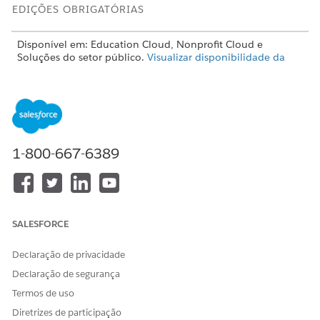
EDIÇÕES OBRIGATÓRIAS
Disponível em: Education Cloud, Nonprofit Cloud e
Soluções do setor público.
Visualizar disponibilidade da
edição
.
PERMISSÕES DE USUÁRIO NECESSÁRIAS
Para acessar o objeto
Conjunto de permissões de
Reclamação pública:
Acesso ao Gerenciamento
1-800-667-6389
de reclamações
OU
Conjunto de permissões de
Acesso total ao Education
SALESFORCE
Cloud
Declaração de privacidade
Para criar botões ou links
Personalizar aplicativo
personalizados e editar
Declaração de segurança
layouts de página:
Termos de uso
Os casos rastreiam a resposta a um incidente ou preocupação
Diretrizes de participação