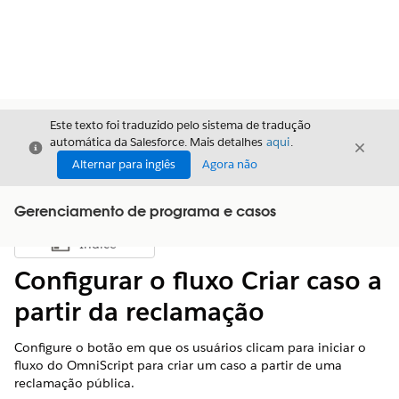
Este texto foi traduzido pelo sistema de tradução
automática da Salesforce. Mais detalhes
aqui
.
Fechar
Fecha
Fechar
Alternar para inglês
Agora não
Gerenciamento de programa e casos
Índice
Mostrar índice
Configurar o fluxo Criar caso a
partir da reclamação
Configure o botão em que os usuários clicam para iniciar o
fluxo do OmniScript para criar um caso a partir de uma
reclamação pública.