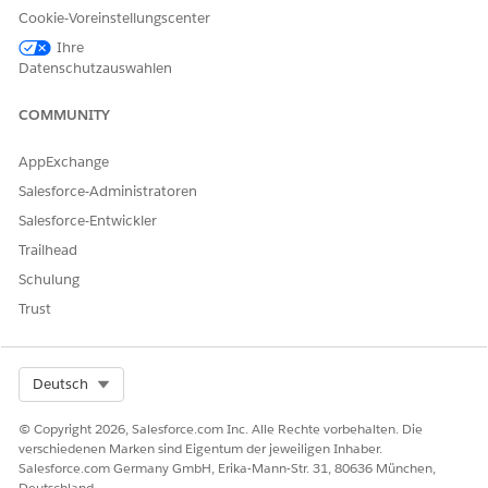
Cookie-Voreinstellungscenter
PSSComplaintCreateCasePar
OmniStudio-
Ihre
ticipant
Datenzuordnung
Datenschutzauswahlen
PSSComplaintCreateCasePar
OmniStudio-
ticipantFromPublicComplain
Datenzuordnung
COMMUNITY
t
AppExchange
PSSComplaintCreateCompla
OmniStudio-
intParticipants
Datenzuordnung
Salesforce-Administratoren
Salesforce-Entwickler
PSSComplaintCreateInteract
OmniStudio-
ionSummary
Datenzuordnung
Trailhead
Schulung
PSSComplaintCreatePublicC
OmniStudio-
omplaint
Datenzuordnung
Trust
PSSComplaintFetchComplai
OmniStudio-
ntParticipants
Datenzuordnung
Select Org
Deutsch
PSSComplaintGetAccountRe
OmniStudio-
cordsForTypeAhead
Datenzuordnung
© Copyright 2026, Salesforce.com Inc. Alle Rechte vorbehalten. Die
verschiedenen Marken sind Eigentum der jeweiligen Inhaber.
PSSComplaintGetCaseID
OmniStudio-
Salesforce.com Germany GmbH, Erika-Mann-Str. 31, 80636 München,
Datenzuordnung
Deutschland