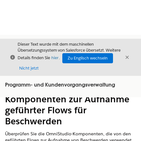
Dieser Text wurde mit dem maschinellen
Übersetzungssystem von Salesforce übersetzt. Weitere
Schließen
Schli
Details finden Sie
hier
.
Zu Englisch wechseln
Schließ
Nicht jetzt
Programm- und Kundenvorgangsverwaltung
Inhalt
Inhalt anzeigen
Komponenten zur Aufnahme
geführter Flows für
Beschwerden
Überprüfen Sie die OmniStudio-Komponenten, die von den
geführten Flows zur Aufnahme von Beschwerden verwendet