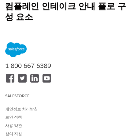
컴플레인 인테이크 안내 플로 구
성 요소
컴플레인 인테이크 안내 플로에서 사용하는 Omnistudio 구성 요소
를 검토합니다.
필수 EDITION
지원 제품: Education Cloud, Nonprofit Cloud, 공공 부문 솔루
1-800-667-6389
션.
Edition Availability 보기
.
구성 요소
유형
SPCM/AddAllegation
Omniscript
SALESFORCE
SPCM/AddComplaintParticip
Omniscript
ants
개인정보 처리방침
보안 정책
SPCM/ComplaintIntake
Omniscript
사용 약관
SPCM/CreateNewCase
Omniscript
참여 지침