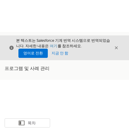
본 텍스트는 Salesforce 기계 번역 시스템으로 번역되었습
니다. 자세한 내용은
여기
를 참조하세요.
닫기
닫기
닫기
영어로 전환
지금 안 함
프로그램 및 사례 관리
목차
목차 표시