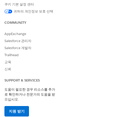
AddComplaintParticipants
Omnistudio 데이터 매퍼
쿠키 기본 설정 센터
PSSComplaintCreateCaseAn
귀하의 개인정보 보호 선택
Omnistudio 데이터 매퍼
dComplaintCase
COMMUNITY
PSSComplaintCreateCasePar
Omnistudio 데이터 매퍼
ticipant
AppExchange
PSSComplaintCreateCasePar
Omnistudio 데이터 매퍼
Salesforce 관리자
ticipantFromPublicComplain
Salesforce 개발자
t
Trailhead
PSSComplaintCreateCompla
Omnistudio 데이터 매퍼
교육
intParticipants
신뢰
PSSComplaintCreateInteract
Omnistudio 데이터 매퍼
ionSummary
SUPPORT & SERVICES
PSSComplaintCreatePublicC
Omnistudio 데이터 매퍼
도움이 필요한 경우 리소스를 추가
omplaint
로 확인하거나 전문가의 도움을 받
PSSComplaintFetchComplai
Omnistudio 데이터 매퍼
으십시오.
ntParticipants
지원 받기
PSSComplaintGetAccountRe
Omnistudio 데이터 매퍼