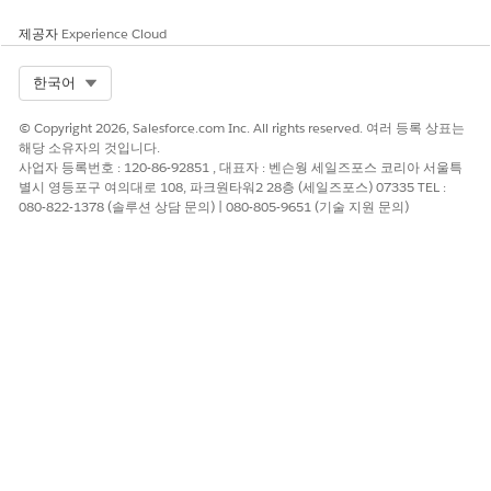
cordsForTypeAhead
제공자
Experience Cloud
PSSComplaintGetCaseID
Omnistudio 데이터 매퍼
PSSComplaintGetComplaint
Omnistudio 데이터 매퍼
Select Org
한국어
CaseID
© Copyright 2026, Salesforce.com Inc. All rights reserved. 여러 등록 상표는
PSSComplaintGetPublicCom
Omnistudio 데이터 매퍼
해당 소유자의 것입니다.
plaintId
사업자 등록번호 : 120-86-92851 , 대표자 : 벤슨웡 세일즈포스 코리아 서울특
별시 영등포구 여의대로 108, 파크원타워2 28층 (세일즈포스) 07335 TEL :
PSSComplaintCreateAccoun
Flexcard
080-822-1378 (솔루션 상담 문의) | 080-805-9651 (기술 지원 문의)
tAndContact
PSSComplaintParticipants
Flexcard
이 기사를 통해 문제를 해결했습니까?
개선을 위한 의견을 보내주세요.
예
아니요