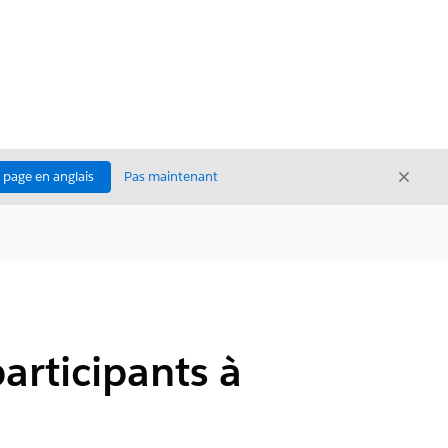
Ferme
a page en anglais
Pas maintenant
Fermer
articipants à