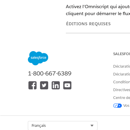
Activez l'Omniscript qui ajout
cliquent pour démarrer le flux
ÉDITIONS REQUISES
Disponible avec : Education Clo
SALESFO
Pour accéder à l'objet Plainte p
Déclarati
1-800-667-6389
Déclaratio
Conditions
Directive
Pour créer des boutons ou des l
Centre de
présentations de page :
Vos
La réception des plaintes incl
nécessite pas de personnalisat
Select Org
Français