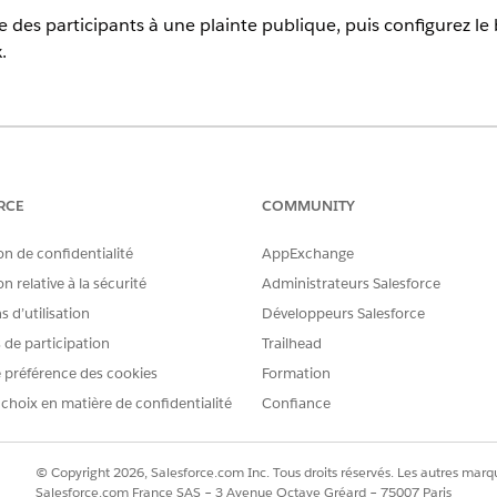
e des participants à une plainte publique, puis configurez le 
.
ud, Nonprofit Cloud et Solutions Secteur public.
Afficher la disponi
AUTORISATIONS UTILISATEUR REQUISES
RCE
COMMUNITY
ublique :
Ensemble d'autorisations 
on de confidentialité
AppExchange
OU
n relative à la sécurité
Administrateurs Salesforce
 d’utilisation
Développeurs Salesforce
Ensemble d'autorisations
s de participation
Trailhead
iens personnalisés et modifier des
Personnaliser l'application
 préférence des cookies
Formation
 choix en matière de confidentialité
Confiance
ut un flux guidé Omniscript qui ajoute les participants à une
ion, mais vous devez l'activer. Configurez ensuite le bouton q
© Copyright 2026, Salesforce.com Inc. Tous droits réservés. Les autres marqu
Salesforce.com France SAS – 3 Avenue Octave Gréard – 75007 Paris