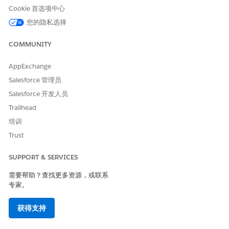
展开
SPCM/AddComplaintParticipants
，然后选择
Cookie 首选项中心
AddComplaintParticipants（版本 1）
。
单击
新版本
，然后单击
激活版本
。
您的隐私选择
配置添加参与者按钮
COMMUNITY
使用户能够从公共投诉记录的投诉参与者相关列表中打开添加参与
AppExchange
者指导流。
Salesforce 管理员
要创建按钮，请从“设置”中，在对象管理器中选择
投诉参与者
。
Salesforce 开发人员
单击
按钮、链接和操作
，然后单击
新建按钮或链接
。
Trailhead
指定这些详细信息。
输入
作为标签，然后按 Tab 键填充 API 名称。
添加参与者
培训
选择
列表按钮
作为显示类型。
Trust
选择
在现有窗口显示
侧栏作为行为。
选择
URL
作为内容源。
SUPPORT & SERVICES
在字段公式框中，输入活动 AddComplaintParticipants
Omniscript 的 URL，后跟 ampersand，以及目标对象投诉
需要帮助？查找更多资源，或联系
参与者的 contextId。
专家。
要获取 URL，在 Omnistudio 中，转到有效的
AddComplaintParticipants Omniscript，并在突出显示面
获得支持
板中单击
，然后选择
如何启动
。查找 Lightning URL。公
式如下所示：
[Lightning-URL]&c__ContextId={!Comp