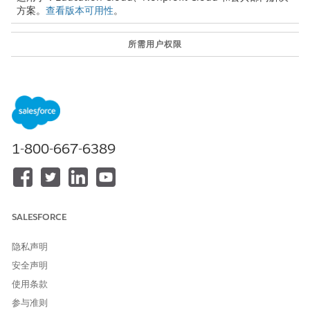
方案。
查看版本可用性
。
所需用户权限
要访问公共投诉对象：
投诉管理访问权限集
或者
Education Cloud 完全访问权
限集
1-800-667-6389
创建自定义按钮或链接并编辑
自定义应用程序
页面布局：
投诉接收包括一个 Omniscript 指导流，将参与者添加到公共投诉
中。Omniscript 不需要自定义，但您必须激活它。然后，配置打开
SALESFORCE
流的按钮。
隐私声明
激活添加投诉参与者 Omniscript
安全声明
激活 Omniscript，使用户能够使用引导流添加投诉参与者。
使用条款
从应用程序启动程序中，查找并选择
Omniscripts
。
参与准则