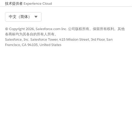
技术提供者
Experience Cloud
laintParticipant.Id}
保存操作。
Select Org
中文（简体）
要将按钮添加到公共投诉的投诉参与者相关列表：
在对象管理器中，选择
公众投诉
。
© Copyright 2026, Salesforce.com Inc. 公司版权所有。保留所有权利。其他
单击
页面布局
，然后单击
公共投诉布局
。
各商标均为其各自的所有人所有。
Salesforce, Inc. Salesforce Tower, 415 Mission Street, 3rd Floor, San
选择
相关列表
。
Francisco, CA 94105, United States
如有必要，将
投诉参与者
添加到相关列表。
在投诉参与者中，单击
。
展开
按钮
，然后将
添加参与者
添加到选定按钮列表。
保存操作。
本文章是否解决您的问题？
请与我们共享您的想法，以便我们进行改进！
是
否