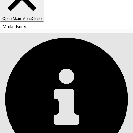
Open Main Menu
Close
Modal Body...
INHOUDSOPGAVE
Zoeken
Inhoudsopgave
weergeven
Inhoudsopgave