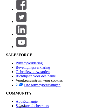
Filters (0)
FILTERS SELECTEREN
Productgebied
Toevoegen
Invloed op functies
SALESFORCE
Privacyverklaring
Beveiligingsverklaring
Gebruiksvoorwaarden
Richtlijnen voor deelname
Voorkeurcentrum voor cookies
Uw privacybeslissingen
Edition
COMMUNITY
AppExchange
Salesforce-beheerders
English