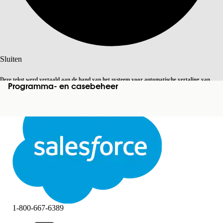
Zoeken
Sluiten
Deze tekst werd vertaald aan de hand van het systeem voor automatische vertaling van
Programma- en casebeheer
Overschakelen op Engels
Niet nu
Salesforce. U vindt
hier
meer details.
Sluiten
Sluiten
1-800-667-6389