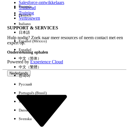
Salesforce-ontwikkelaars
Français
Trailhead
Ervaring
Training
Deutsch
Vertrouwen
Italiano
SUPPORT & SERVICES
日本語
Hulp nodig? Zoek naar meer resources of neem contact met een
Alles wissen
Gereed
Español (México)
expert op.
Español
Ondersteuning ophalen
中文（简体）
Powered by
Experience Cloud
中文（繁體）
Nederlands
한국어
Русский
Português (Brasil)
Suomi
Dansk
Svenska
Geen resultaten