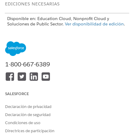
EDICIONES NECESARIAS
Disponible en: Education Cloud, Nonprofit Cloud y
Soluciones de Public Sector.
Ver disponibilidad de edición
.
PERMISOS DE USUARIO NECESARIOS
Para activar la gestión de
Conjunto de permisos
programas o las cohortes de
Gestión de programas
programas:
avanzada
1-800-667-6389
O
Conjunto de permisos
Acceso completo a
Education Cloud
SALESFORCE
Para activar Marco de
Personalizar aplicación
Declaración de privacidad
trabajo de descubrimiento:
Declaración de seguridad
Para activar OmniStudio:
Administrador de
Condiciones de uso
OmniStudio
Directrices de participación