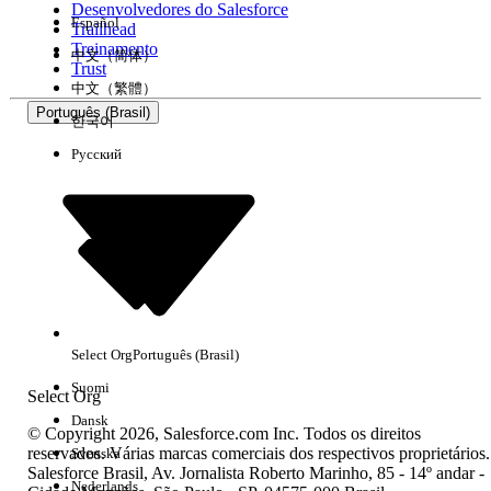
Desenvolvedores do Salesforce
Español
Trailhead
Experiência
Treinamento
中文（简体）
Trust
中文（繁體）
Português (Brasil)
한국어
Русский
Limpar tudo
Concluído
Select Org
Português (Brasil)
Suomi
Select Org
Dansk
© Copyright 2026, Salesforce.com Inc. Todos os direitos
reservados. Várias marcas comerciais dos respectivos proprietários.
Svenska
Salesforce Brasil, Av. Jornalista Roberto Marinho, 85 - 14º andar -
Sem resultados
Nederlands