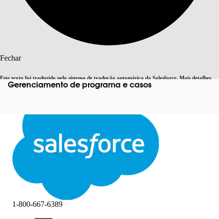
Pesquisar
Fechar
Este texto foi traduzido pelo sistema de tradução automática da Salesforce. Mais detalhes
Gerenciamento de programa e casos
Alternar para inglês
Agora não
aqui
.
Fechar
Fechar
1-800-667-6389