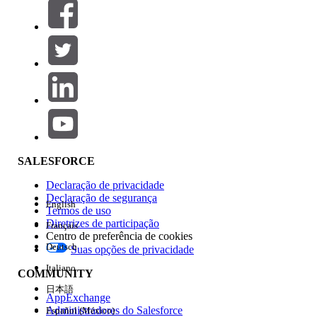
Filtros (0)
SELECIONAR FILTROS
Adicionar
Área de produtos
Impacto do recurso
SALESFORCE
Declaração de privacidade
Declaração de segurança
English
Termos de uso
Diretrizes de participação
Français
Centro de preferência de cookies
Deutsch
Suas opções de privacidade
Edição
Italiano
COMMUNITY
日本語
AppExchange
Administradores do Salesforce
Español (México)