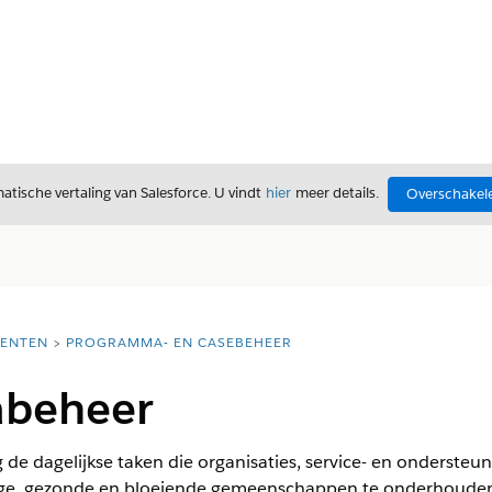
tische vertaling van Salesforce. U vindt
hier
meer details.
Overschakele
ENTEN
PROGRAMMA- EN CASEBEHEER
beheer
e dagelijkse taken die organisaties, service- en ondersteuni
lige, gezonde en bloeiende gemeenschappen te onderhoude