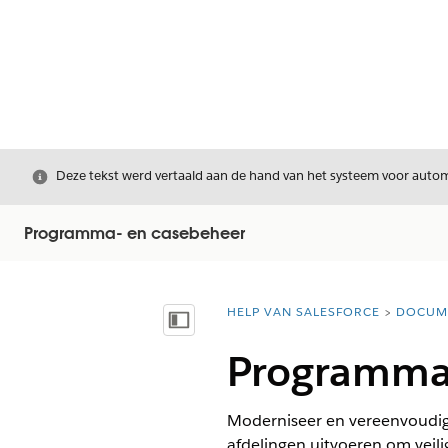
Sluiten
Deze tekst werd vertaald aan de hand van het systeem voor automa
Programma- en casebeheer
HELP VAN SALESFORCE
DOCUM
U bent hier:
Inhoudsopgave weergeven
Programma
Moderniseer en vereenvoudig d
afdelingen uitvoeren om vei