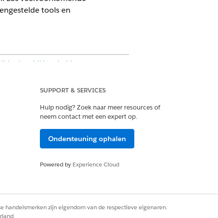
engestelde tools en
editionbeschikbaarheid
.
ning op deze manieren gebruiken.
SUPPORT & SERVICES
Hulp nodig? Zoek naar meer resources of
dividuen in de community.
neem contact met een expert op.
Ondersteuning ophalen
oeften en doelen van de ingeschrevene.
Powered by
Experience Cloud
eer kan gebruiken.
erwaarlozing.
rse handelsmerken zijn eigendom van de respectieve eigenaren.
j hun succes en ontwikkeling.
rland