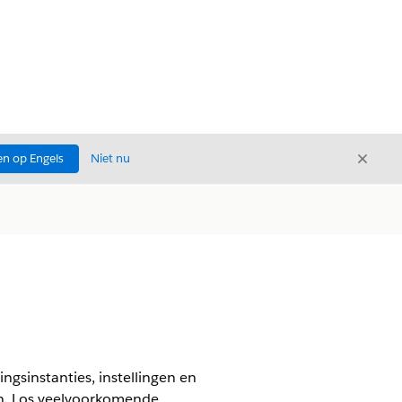
Sluite
n op Engels
Niet nu
Sluiten
ngsinstanties, instellingen en
n. Los veelvoorkomende