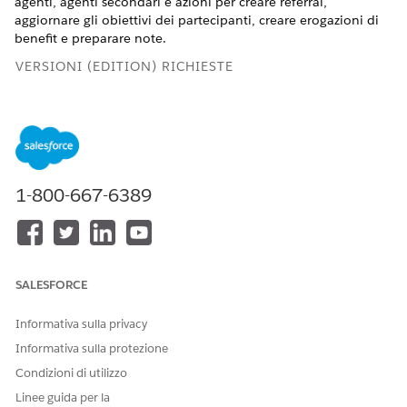
agenti, agenti secondari e azioni per creare referral,
aggiornare gli obiettivi dei partecipanti, creare erogazioni di
benefit e preparare note.
VERSIONI (EDITION) RICHIESTE
Disponibile nelle versioni: Lightning Experience
Disponibile in: versioni
Enterprise
Edition,
Professional
Edition,
Unlimited
Edition e
Developer Edition
con licenza
aggiuntiva Agentforce o Einstein for Sales, Service Edition,
1-800-667-6389
Platform Edition o Industry, in cui è abilitata Gestione
programmi.
SALESFORCE
A partire da aprile 2026, gli argomenti degli agenti
NOTA
Informativa sulla privacy
sono ora denominati subagenti. Non vi sono modifiche
Informativa sulla protezione
alle funzionalità. Durante questa transizione, è possibile
Condizioni di utilizzo
che nella documentazione vengano visualizzati termini
nuovi e termini precedenti.
Linee guida per la