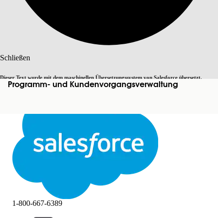
Suche
Schließen
Dieser Text wurde mit dem maschinellen Übersetzungssystem von Salesforce übersetzt.
Programm- und Kundenvorgangsverwaltung
Zu Englisch wechseln
Nicht jetzt
Weitere Details finden Sie
hier
.
Schließen
Schließen
1-800-667-6389