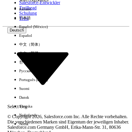
Select Org
Deutsch
Salesforce-Entwickler
Trailhead
Italiano
Erfahrung
Schulung
日本語
Trust
Español (México)
Deutsch
Español
Alle löschen
Fertig
中文（简体）
中文（繁體）
한국어
Русский
Português (Brasil)
Suomi
Dansk
Select Org
Svenska
Nederlands
© Copyright 2026, Salesforce.com Inc. Alle Rechte vorbehalten.
Die verschiedenen Marken sind Eigentum der jeweiligen Inhaber.
Norsk
Salesforce.com Germany GmbH, Erika-Mann-Str. 31, 80636
Keine Ergebnisse