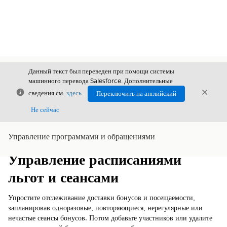
Данный текст был переведен при помощи системы
машинного перевода Salesforce. Дополнительные
Закрыть
Закры
сведения см.
здесь
.
Переключить на английский
Закрыт
Не сейчас
Управление программами и обращениями
Содержание
Показать содержание
Управление расписаниями
льгот и сеансами
Упростите отслеживание доставки бонусов и посещаемости,
запланировав одноразовые, повторяющиеся, нерегулярные или
нечастые сеансы бонусов. Потом добавьте участников или удалите