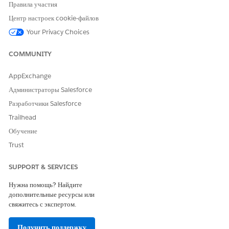
Правила участия
расписания льгот. Список также помогает отличить
Центр настроек cookie-файлов
запланированных участников от участников, добавленных в
сеанс бонусов.
Your Privacy Choices
COMMUNITY
AppExchange
ЭТА СТАТЬЯ РЕШИЛА ВАШУ ПРОБЛЕМУ?
Администраторы Salesforce
Оставьте свой отзыв, чтобы мы могли стать лучше!
Разработчики Salesforce
Да
Нет
Trailhead
Обучение
Trust
SUPPORT & SERVICES
Нужна помощь? Найдите
дополнительные ресурсы или
свяжитесь с экспертом.
Получить поддержку