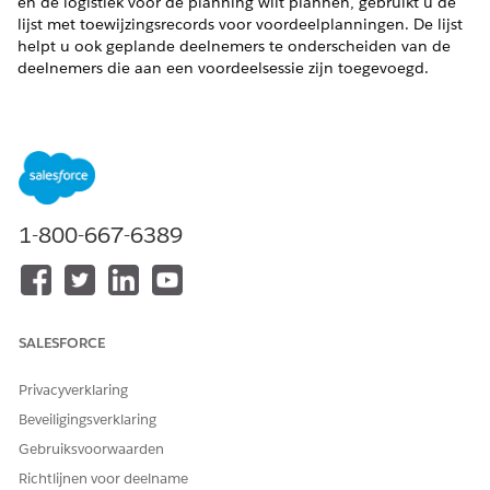
en de logistiek voor de planning wilt plannen, gebruikt u de
lijst met toewijzingsrecords voor voordeelplanningen. De lijst
helpt u ook geplande deelnemers te onderscheiden van de
deelnemers die aan een voordeelsessie zijn toegevoegd.
VEREISTE EDITIONS
Beschikbaar in: Education Cloud, Nonprofit Cloud en
oplossingen voor de publieke sector.
Bekijk
editionbeschikbaarheid
.
1-800-667-6389
BENODIGDE GEBRUIKERSMACHTIGINGEN
Deelnemers toevoegen aan
Machtigingenset
voordeelplanningen en
Geavanceerd
sessies:
programmabeheer
SALESFORCE
OR
Privacyverklaring
Machtigingenset Volledige
Beveiligingsverklaring
toegang voor Education
Cloud
Gebruiksvoorwaarden
Richtlijnen voor deelname