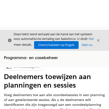
Deze tekst werd vertaald aan de hand van het systeem
voor automatische vertaling van Salesforce. U vindt
hier
Sluiten
Sluite
Sluiten
meer details.
Overschakelen op Engels
Niet nu
Programma- en casebeheer
Inhoudsopgave
Inhoudsopgave weergeven
Deelnemers toewijzen aan
planningen en sessies
Voeg deelnemers toe aan alle voordeelsessies in een planning
of aan geselecteerde sessies. Als u de deelnemers wilt
identificeren die zijn toegevoegd aan een voordeelplanning