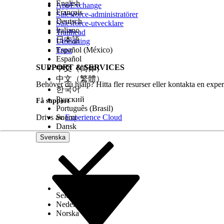
English
AppExchange
Du kan lägga till deltagare i en enskild förmånsses
Français
Salesforce-administratörer
Deutsch
Salesforce-utvecklare
Sök fram och öppna
Förmånssessioner
i Appstarta
Italiano
Trailhead
Välj en förmånssession och klicka sedan på
Lägg ti
日本語
Utbildning
I Välj deltagare från, välj
Konton
,
Kontakter
eller
P
Español (México)
Trust
Español
SUPPORT & SERVICES
中文（简体）
Anteckning
Du kan endast välja deltagare från aktiv
中文（繁體）
Behöver du hjälp? Hitta fler resurser eller kontakta en exper
förmånshantering i Inställningar. Slå sedan på
Til
한국어
Sök efter och välj en deltagare eller välj en deltaga
Русский
Få support
Spara dina ändringar.
Português (Brasil)
Drivs av
Suomi
Experience Cloud
Ta bort deltagare från förmånsscheman eller sess
Dansk
Svenska
Tillgodose schemaändringar genom att ta bort delt
Sök fram och öppna
Förmånssessioner
i Appstarta
Välj förmånssessionen och klicka sedan på
Ta bort
Sök efter och välj en deltagare efter namn, eller väl
Välj
Ta bort från denna session
eller
Ta bort från 
Select Org
Svenska
Du kan ta bort deltagare som har status Registrera
Nederlands
slutdatumet för deltagarens poster för tilldelnin
Norska
Klicka på
Ta bort
.