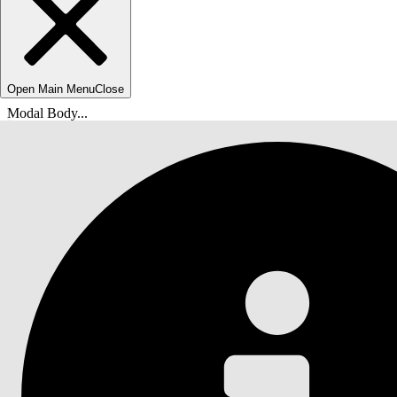
Open Main Menu
Close
Modal Body...
Du är här:
Salesforce-hjälp
Dokument
Program- och kundcasehantering