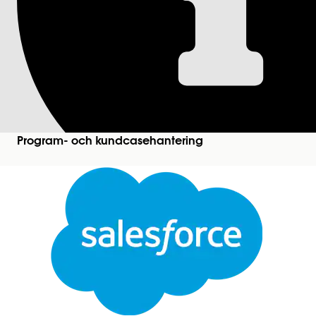
Tilldela deltagare t
Lägg till deltagare i alla förmånssessioner i ett schem
förmånsschema och för att planera logistik för sch
dig även skilja schemalagda deltagare från deltagar
Versioner som krävs
Program- och kundcasehantering
Tillgängliga i: Education Cloud, Nonprofit Cloud oc
Använ
Lägga till deltagare i förmånsscheman och session
Stäng
Den här texten har översatts med Salesforces maskinöversättningssystem. Mer information
h
Lägg till deltagare i ett förmånsschema