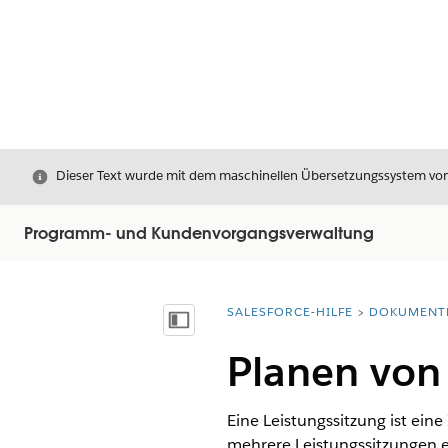
Schließen
Dieser Text wurde mit dem maschinellen Übersetzungssystem von S
Programm- und Kundenvorgangsverwaltung
SALESFORCE-HILFE
DOKUMENT
Sie befinden sich hier:
Inhalt anzeigen
Planen von 
Eine Leistungssitzung ist ein
mehrere Leistungssitzungen e