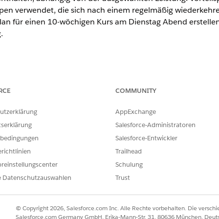
en verwendet, die sich nach einem regelmäßig wiederkehre
plan für einen 10-wöchigen Kurs am Dienstag Abend erstellen
.
, Nonprofit Cloud und Lösungen für den öffentlichen Sektor.
Editio
RCE
COMMUNITY
ERFORDERLICHE BENUTZERBERECHTIGUNGEN
utzerklärung
AppExchange
Berechtigungssatz "Erwei
tserklärung
Salesforce-Administratoren
ODER
bedingungen
Salesforce-Entwickler
Berechtigungssatz "Vollstä
richtlinien
Trailhead
Cloud"
reinstellungscenter
Schulung
e Datenschutzauswahlen
Trust
anen, sollten Sie diese Punkte berücksichtigen.
on Fehlern den Wert "Registriert" nicht aus der Auswahlliste "Stat
© Copyright 2026, Salesforce.com Inc. Alle Rechte vorbehalten. Die versch
 Auftreten in der Vorteilsregelung eine Vorteilssitzung mit dem Stat
Salesforce.com Germany GmbH, Erika-Mann-Str. 31, 80636 München, Deut