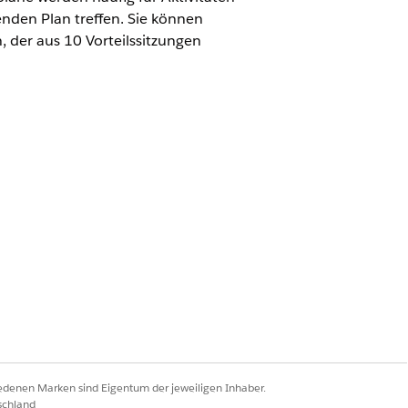
nden Plan treffen. Sie können
, der aus 10 Vorteilssitzungen
nsverfügbarkeit anzeigen
.
terte Programmverwaltung"
ndiger Zugriff auf Education
us" im Objekt "Leistungsauszahlung".
iedenen Marken sind Eigentum der jeweiligen Inhaber.
us "Geplant". Diese Datensätze können
schland