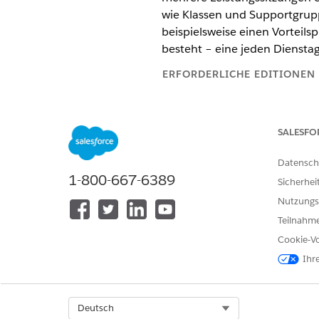
wie Klassen und Supportgrupp
beispielsweise einen Vorteils
besteht – eine jeden Dienstag
ERFORDERLICHE EDITIONEN
Verfügbarkeit: Education Cloud
SALESFO
Datensch
Planen von Vorteilssitzungen:
1-800-667-6389
Sicherhei
Nutzungs
Teilnahme
Cookie-Vo
Ihr
Bevor Sie Vorteilssitzungen pl
Entfernen Sie zum Vermeiden v
Select Org
Deutsch
Salesforce erstellt für jedes