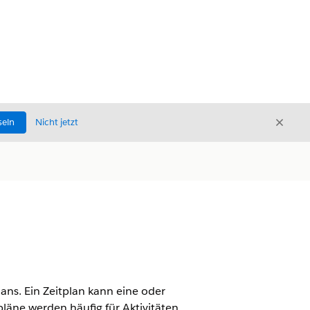
Schli
seln
Nicht jetzt
Schließ
ans. Ein Zeitplan kann eine oder
läne werden häufig für Aktivitäten