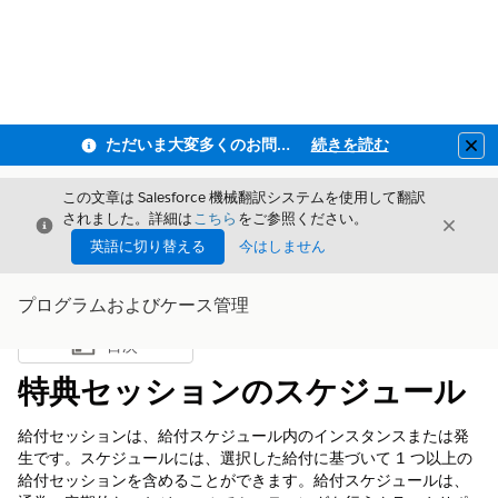
ただいま大変多くのお問い合わせをいただいており、ご連絡までにお時間を頂戴しております
続きを読む
Clo
この文章は Salesforce 機械翻訳システムを使用して翻訳
されました。詳細は
こちら
をご参照ください。
閉じる
閉じ
閉じる
英語に切り替える
今はしません
プログラムおよびケース管理
目次
目次を表示
特典セッションのスケジュール
給付セッションは、給付スケジュール内のインスタンスまたは発
生です。スケジュールには、選択した給付に基づいて 1 つ以上の
給付セッションを含めることができます。給付スケジュールは、