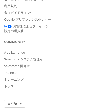
エラーを回避するため、給付支払オブジェクトの [状況] 選択
利用規約
リストから [登録済み] 値を削除しないでください。
参加ガイドライン:
Salesforce は、状況が [スケジュール済み] の給付スケジュー
Cookie プリファレンスセンター
ル内の発生ごとに給付セッションを作成します。これらのレコ
ードは、[スケジュール済み] 状況のため更新できません。
お客様によるプライバシー
状況が [スケジュール済み] に設定されている場合、特典スケ
設定の選択肢
ジュールレコードは変更できません。スケジュールを変更する
には、最初にすべての特典セッションを削除します。特典セッ
COMMUNITY
ションがスケジュールされている場合は、スケジュールを変更
できません。
AppExchange
Salesforce システム管理者
1 回限りまたは定期的なセッションのスケジュール
Salesforce 開発者
ガイド付きフローを使用して給付スケジュールを作成します。毎
Trailhead
週の子育てクラスをスケジュールする方法を次に示します。
トレーニング
Program Management (プログラム管理) アプリケーションの
トラスト
ナビゲーションメニューで、[
Benefits (特典
)] を選択します。
スケジュールする特典の名前をクリックします。
[
New Benefit Schedule
(新規給付スケジュール)] をクリック
Select Org
日本語
します。
給付スケジュールの名前を入力します。