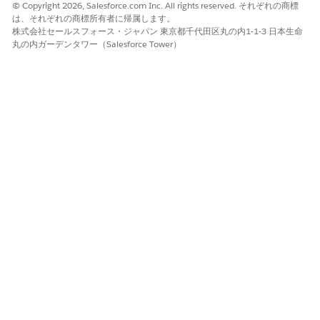
© Copyright 2026, Salesforce.com Inc. All rights reserved. それぞれの商標
たとえば、「Wed Night Parenting Class」 (水曜夜の子育て
は、それぞれの商標所有者に帰属します。
クラス) とします。
株式会社セールスフォース・ジャパン 東京都千代田区丸の内1-1-3 日本生命
給付数量を入力します。
丸の内ガーデンタワー（Salesforce Tower）
これは、1 回のセッションで提供される特典のデフォルト数量
です。
たとえば、子育てクラスの長さが 2 時間の場合、デフォルト
の数量は 2 です。 後で参加するときに時間を節約できるよう
に、デフォルトの数量を今すぐ入力します。
スケジュールの最初の給付セッションの日付を入力します。
最初のセッション日が曜日と一致しない場合、スケジ
メモ
ュールは最初のセッション日の後の週の最初の日に開始さ
れます。
セッション開始時刻とセッション終了時刻を選択します。
セッションの繰り返し頻度、曜日、特典スケジュールの終了時
刻を選択します。いくつか例を紹介しましょう。