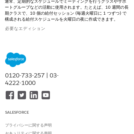
通常、定期的なスケジュールでミーティングを行うクラスやサポ
ートグループなどの活動に使用されます。たとえば、10 週間の長
期クラスで、10 個の給付セッション (毎週火曜日に 1 つずつ) で
構成される給付スケジュールを火曜日の夜に作成できます。
必要なエディション
使用可能なソリューション: Education Cloud、Nonprofit
Cloud、公共セクターソリューション。
エディションの使用可
能状況を確認
してください。
必要なユーザー権限
0120-733-257 | 03-
給付セッションをスケジュー
「高度なプログラム管理」権
4222-1000
ルする
限セット
または
「Education Cloud フルアク
セス」権限セット
SALESFORCE
給付セッションをスケジュールする前に、次の点を考慮してくだ
プライバシーに関する声明
さい。
セキュリティに関する声明