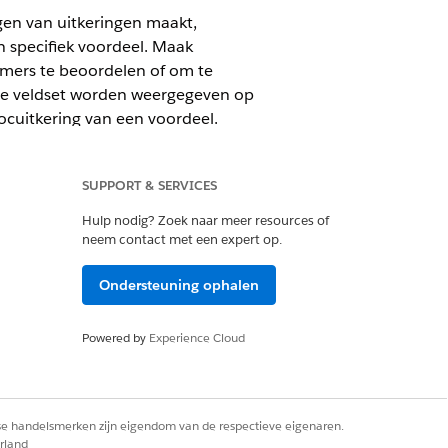
gen van uitkeringen maakt,
en specifiek voordeel. Maak
emers te beoordelen of om te
t de veldset worden weergegeven op
cuitkering van een voordeel.
SUPPORT & SERVICES
editionbeschikbaarheid
.
Hulp nodig? Zoek naar meer resources of
neem contact met een expert op.
Ondersteuning ophalen
ssing aanpassen
ceerd programmabeheer
Powered by
Experience Cloud
e toegang voor Education Cloud
rse handelsmerken zijn eigendom van de respectieve eigenaren.
rland