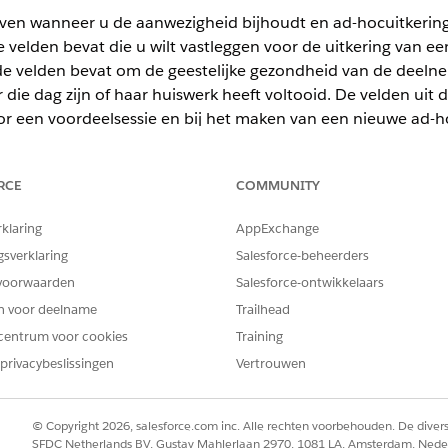
geven wanneer u de aanwezigheid bijhoudt en ad-hocuitkerin
e velden bevat die u wilt vastleggen voor de uitkering van e
 de velden bevat om de geestelijke gezondheid van de deeln
die dag zijn of haar huiswerk heeft voltooid. De velden ui
r een voordeelsessie en bij het maken van een nieuwe ad-ho
RCE
COMMUNITY
d, Nonprofit Cloud en oplossingen voor de publieke sector.
Bekijk 
rklaring
AppExchange
BENODIGDE GEBRUIKERSMACHTIGINGEN
gsverklaring
Salesforce-beheerders
voorwaarden
Salesforce-ontwikkelaars
Gebruikersmachtiging Toepa
en voor deelname
Trailhead
sen:
Machtigingenset Geavan
centrum voor cookies
Training
OR
privacybeslissingen
Vertrouwen
Machtigingenset Volledig
© Copyright 2026, salesforce.com inc. Alle rechten voorbehouden. De dive
or het object Uitbetaling van voordeel.
SFDC Netherlands BV, Gustav Mahlerlaan 2970, 1081 LA, Amsterdam, Nede