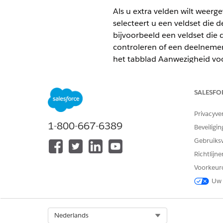
Als u extra velden wilt weer
selecteert u een veldset die d
bijvoorbeeld een veldset die
controleren of een deelnemer 
het tabblad Aanwezigheid voo
VEREISTE EDITIONS
SALESFO
Beschikbaar in: Education Clou
Privacyve
1-800-667-6389
Beveiligin
Gebruiks
Veldsets maken:
Richtlijn
Velden voor uitkeringen aanpas
Voorkeur
Uw 
Select Org
Nederlands
Maak in Set-up een veldset vo