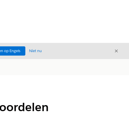
Sluite
n op Engels
Niet nu
Sluiten
voordelen