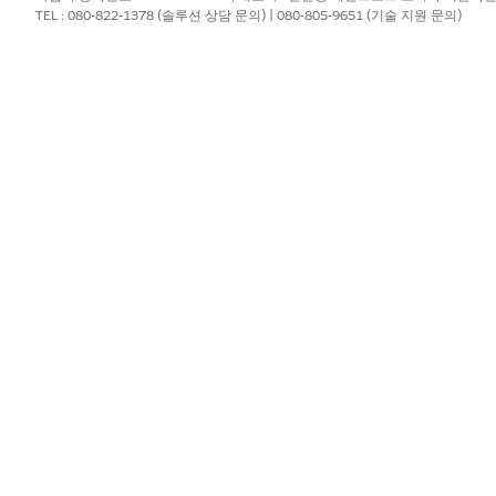
상별 필드를 사용하려면 Salesforce 관리자와 협력하여 보상과 관련된
TEL : 080-822-1378 (솔루션 상담 문의) | 080-805-9651 (기술 지원 문의)
 찾아서 선택합니다.
을 클릭합니다.
이트하려면 참석자의 지급 상태 열에서
를 클릭한 다음, 다른 상태를 선
태로 업데이트하려면 다음 단계를 수행합니다.
 계정 또는 연락처를 지정합니다. 조직에서 수신자로 계정 또는 연락처를
또는 수신자를 나타내는 개체에 대한 조회 필드를 추가합니다.
한 다음, 상태를 선택합니다.
경우 상태를 기반으로 참가자가 받은 보상의 실제 수량을 반영하도록 업데이트
에 있는 금액으로 미리 채웁니다.
4시간 동안 보상 세션에 참석한 경우 지급된 수량을
으로 업데이트합
4시간