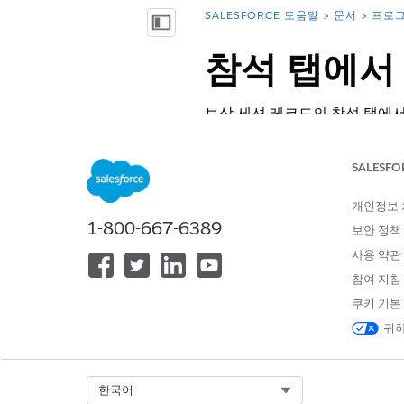
SALESFORCE 도움말
문서
프로그
위치:
목차 표시
참석 탭에서
보상 세션 레코드의 참석 탭에서 
음 보상 세션 값을 업데이트합니다
필수 EDITION
SALESFO
개인정보
지원 제품: Education Cloud, N
1-800-667-6389
보안 정책
사용 약관
참여 지침
참석 추적:
쿠키 기본
귀하
Select Org
한국어