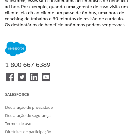
Salesforce, esses são considerados desembolsos de benefício
ad hoc. Por exemplo, quando uma gerente de caso visita um
cliente, ela dá ao cliente um passe de ônibus, uma hora de
coaching de trabalho e 30 minutos de revisão de currículo.
Os destinatários de benefício anônimos podem ser pessoas
de uma área afetada por inundação que recebem kits de
ajuda de emergência como parte de um benefício de
distribuição de kit de uso único. Crie desembolsos de
benefício individuais na página Novo desembolso de
benefício ou usando uma ação rápida em uma página de
conta, contato ou caso. Você também pode criar muitos
1-800-667-6389
desembolsos de uma só vez usando a nova funcionalidade de
Desembolso em massa ad hoc.
EDIÇÕES OBRIGATÓRIAS
SALESFORCE
Disponível em: Education Cloud, Nonprofit Cloud e
Soluções do setor público.
Visualizar disponibilidade da
Declaração de privacidade
edição
.
Declaração de segurança
PERMISSÕES DE USUÁRIO NECESSÁRIAS
Termos de uso
Diretrizes de participação
Para criar desembolsos de
Conjunto de permissões de