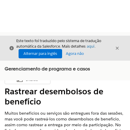
Este texto foi traduzido pelo sistema de tradução
automática da Salesforce. Mais detalhes
aqui
.
Fechar
Fecha
Fechar
Alternar para inglês
Agora não
Gerenciamento de programa e casos
Índice
Mostrar índice
Rastrear desembolsos de
benefício
Muitos benefícios ou serviços são entregues fora das sessões,
mas você pode rastreá-los como desembolsos de benefício,
assim como rastrear a entrega por meio da participação. No