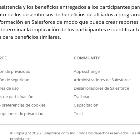
sistencia y los beneficios entregados a los participantes par
to de los desembolsos de beneficios de afiliados a program
formación en Salesforce de modo que pueda crear reportes y a
determinar la implicación de los participantes e identificar 
 para beneficios similares.
RCE
COMMUNITY
, Nonprofit Cloud y Soluciones de Public Sector.
Ver disponibilidad
ón de privacidad
AppExchange
 beneficios adicionales
ón de seguridad
Administradores de Salesforce
cuando realiza un seguimiento de la asistencia y crea desembolsos 
nes de uso
Desarrolladores de Salesforce
ye los campos que desea capturar en el desembolso de beneficios 
campos que incluya los campos para evaluar la salud mental de los 
es de participación
Trailhead
reas ese día. Los campos del conjunto de campos aparecen en la fic
 preferencias de cookies
Capacitación
vo desembolso de beneficios ad hoc.
 opciones de privacidad
Trust
encia desde la ficha Asistencia
tado de asistencia y la cantidad desembolsada de beneficios para p
eneficio. Salesforce actualiza estos valores de sesión de beneficios
© Copyright 2026, Salesforce.com Inc. Todos los derechos reservados. Las d
propietarios.
Realice un seguimiento de la asistencia en el campo con la aplicac