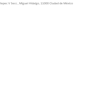
ultepec V Secc., Miguel Hidalgo, 11000 Ciudad de México
 sesiones de beneficio e inscripciones
y sesiones de beneficios.
miento de estos como desembolsos de
n Salesforce, estos se consideran
roporciona al cliente un pase de
de beneficios anónimos pueden ser
arte de un beneficio de distribución
de beneficio o utilizando una acción
 vez utilizando la nueva función
Sí
No