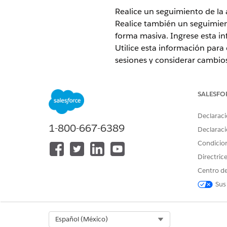
Realice un seguimiento de la a
Realice también un seguimien
forma masiva. Ingrese esta in
Utilice esta información para 
sesiones y considerar cambios
EDICIONES NECESARIAS
SALESFO
Disponible en: Education Cloud
Declaraci
Ver campos de desembolso de
1-800-667-6389
Declaraci
Para ver campos adicionales 
Condicio
conjunto de campos que inclu
ejemplo, cree un conjunto de 
Directric
participante completó sus ta
Centro de
beneficios y al crear un nue
Sus
Realizar seguimiento de asist
Realice un seguimiento del es
en un registro de sesión de b
Select Org
Español (México)
beneficios correspondientes. 