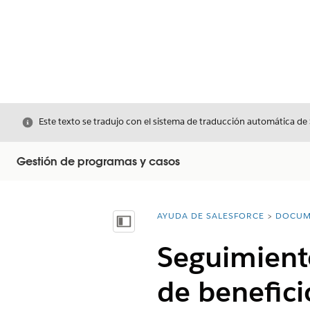
Cerrar
Este texto se tradujo con el sistema de traducción automática de
Gestión de programas y casos
AYUDA DE SALESFORCE
DOCUM
Usted está aquí:
Mostrar índice de materias
Seguimiento
de benefici