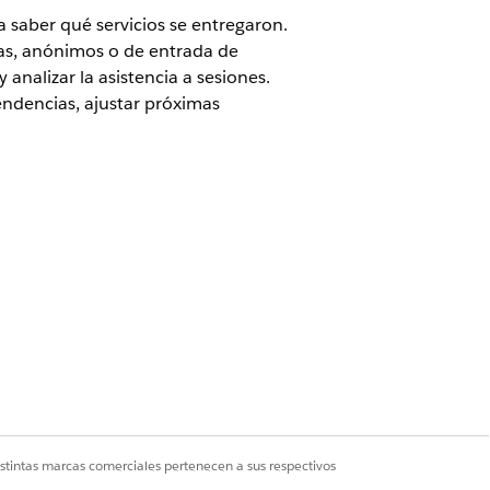
a saber qué servicios se entregaron.
as, anónimos o de entrada de
nalizar la asistencia a sesiones.
tendencias, ajustar próximas
 de edición
.
de beneficios ad hoc, seleccione un
para un beneficio específico. Por
participantes o verificar si un
ha Asistencia en una sesión de
articipantes desde la ficha Asistencia
 en los registros de desembolso de
istintas marcas comerciales pertenecen a sus respectivos
ión móvil Salesforce.