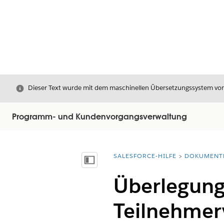
Schließen
Dieser Text wurde mit dem maschinellen Übersetzungssystem von S
Programm- und Kundenvorgangsverwaltung
SALESFORCE-HILFE
DOKUMENT
Sie befinden sich hier:
Inhalt anzeigen
Überlegun
Teilnehmer