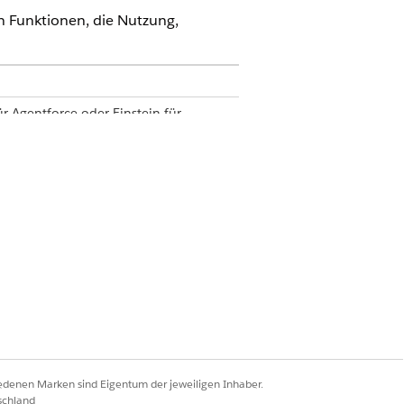
n Funktionen, die Nutzung,
r Agentforce oder Einstein für
riff auf die Aktionen muss jeder
iedenen Marken sind Eigentum der jeweiligen Inhaber.
mationen finden Sie unter
schland