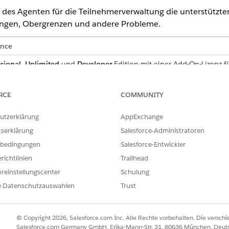
es Agenten für die Teilnehmerverwaltung die unterstützte
ungen, Obergrenzen und andere Probleme.
ence
sional
,
Unlimited
und
Developer
Edition mit einer Add-On-Lizenz fü
r Branche, bei der die Programmverwaltung aktiviert ist. Für den Zug
force oder Einstein verfügen.
RCE
COMMUNITY
nterstützung
utzerklärung
AppExchange
nt unterstützt Englisch in diesem Gebietsschema.
tserklärung
Salesforce-Administratoren
bedingungen
Salesforce-Entwickler
CODE
richtlinien
Trailhead
en_US
reinstellungscenter
Schulung
e Datenschutzauswahlen
Trust
achmodelle
© Copyright 2026, Salesforce.com Inc. Alle Rechte vorbehalten. Die versch
ent unterstützt OpenAI GPT-4o (GPT 4 Omni). Weitere Infor
Salesforce.com Germany GmbH, Erika-Mann-Str. 31, 80636 München, Deut