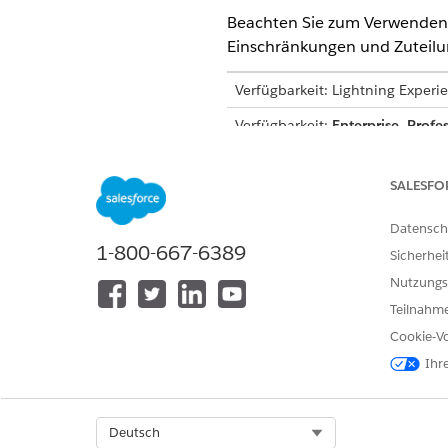
Beachten Sie zum Verwenden d
Einschränkungen und Zuteil
Verfügbarkeit: Lightning Experi
Verfügbarkeit:
Enterprise
,
Profes
Vertrieb, Service, Plattform ode
Benutzer über das Add-On Agent
SALESFO
Sprach- und Gebietsschemau
Datensch
1-800-667-6389
Der Teilnehmerverwaltungsage
Sicherhei
Nutzungs
GEBIETSSCHEMA
Teilnahme
Englisch (USA)
Cookie-Vo
Ihr
Unterstützung für große Spr
Der Teilnehmerverwaltungsag
Select Org
Deutsch