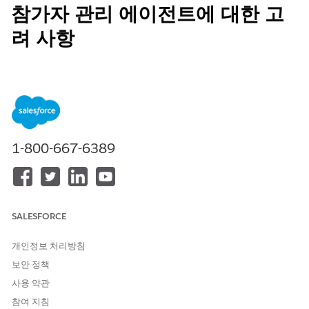
참가자 관리 에이전트에 대한 고
려 사항
참가자 관리 에이전트를 사용하려면 지원되는 기능, 사용량, 제한
사항 및 허용, 제한 및 기타 문제를 고려하십시오.
지원 제품: Lightning Experience
지원 제품: Agentforce 또는 Einstein for Sales, Service,
1-800-667-6389
Platform 또는 Industry 추가 기능 라이센스가 활성화된
Enterprise
,
Professional
,
Unlimited
및
Developer
Edition. 작
업에 액세스하려면 각 사용자에게 Agentforce 또는 Einstein 추
가 기능이 있어야 합니다.
SALESFORCE
언어 및 로캘 지원
참가자 관리 에이전트는 이 로캘에서 영어를 지원합니다.
개인정보 처리방침
보안 정책
로캘
코드
사용 약관
영어(미국)
en_US
참여 지침