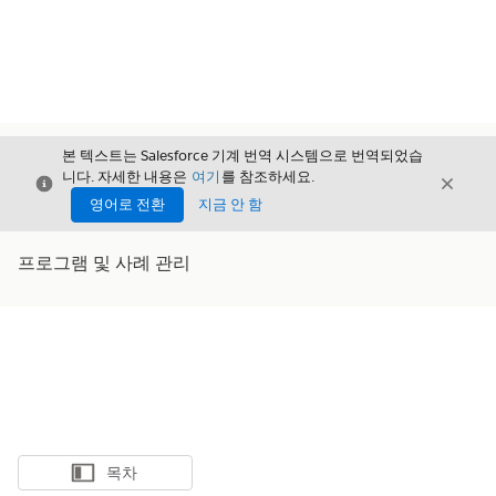
본 텍스트는 Salesforce 기계 번역 시스템으로 번역되었습
니다. 자세한 내용은
여기
를 참조하세요.
닫기
닫기
닫기
영어로 전환
지금 안 함
프로그램 및 사례 관리
목차
목차 표시