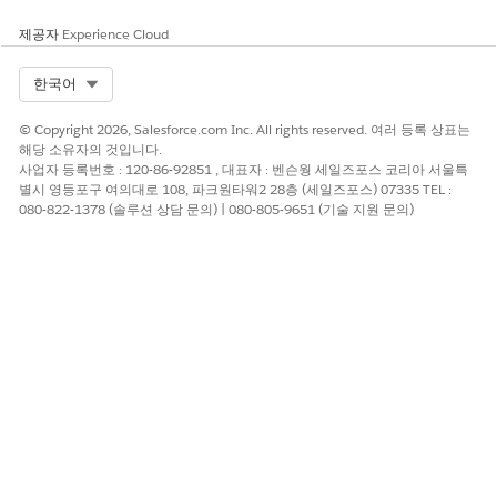
이 기능은 활성화된 계약 전반에서 활성화된 제품에 대한 거
팁
의 실시간 소비 데이터를 제공하는 무료 계정 관리 도구인
제공자
Experience Cloud
Digital Wallet 액세스할 수 있습니다. Digital Wallet 액세스하
고 조직의 사용량을 추적합니다. 자세한 내용은
Digital Wallet
을
Select Org
한국어
참조하십시오.
© Copyright 2026, Salesforce.com Inc. All rights reserved. 여러 등록 상표는
해당 소유자의 것입니다.
DIGITAL
사용량 유형
설명
참고 사항
사업자 등록번호 : 120-86-92851 , 대표자 : 벤슨웡 세일즈포스 코리아 서울특
WALLET 카드
별시 영등포구 여의대로 108, 파크원타워2 28층 (세일즈포스) 07335 TEL :
080-822-1378 (솔루션 상담 문의) | 080-805-9651 (기술 지원 문의)
유연한 크레딧
표준 작업
사용량은 표준
Flex Credits
청구 가능한
에이전트 작업
사용 유형을
수에 따라 결
참조하십시오.
정됩니다.
참가자 관리 에이전트를 사용할 경우
Agentforce 데이터 라이브러
리 또는 감사 및 피드백
과 같은 관련 기능을 통해 다른 소비 카드의
사용 유형에 크레딧을 사용할 수 있습니다.