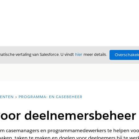
tische vertaling van Salesforce. U vindt
hier
meer details.
Overschakele
ENTEN
PROGRAMMA- EN CASEBEHEER
voor deelnemersbehee
m casemanagers en programmamedewerkers te helpen voordel
 maken, taken te maken en doelen voor deelnemers bij te we