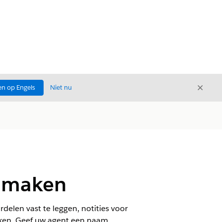
Sluite
n op Engels
Niet nu
Sluiten
r maken
en vast te leggen, notities voor
rken. Geef uw agent een naam,