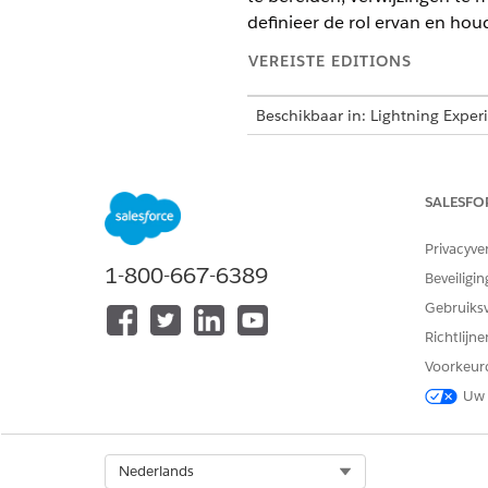
definieer de rol ervan en ho
VEREISTE EDITIONS
Beschikbaar in: Lightning Exper
Beschikbaar in:
Enterprise
,
Prof
Service, Platform of Industry, w
heeft om toegang te krijgen tot 
SALESFO
Privacyve
1-800-667-6389
Beveiligin
Een AI-agent maken:
Gebruiks
Machtigingensets toewijzen:
Richtlijn
Voorkeur
Uw 
Agentforce instellen in uw or
Select Org
Nederlands
Zie
Agentforce voor Nonp