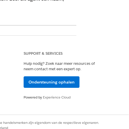
e Agentforce of Einstein for Sales,
de Agentforce of Einstein uitbreiding
SUPPORT & SERVICES
Hulp nodig? Zoek naar meer resources of
neem contact met een expert op.
assing aanpassen
Ondersteuning ophalen
en
Powered by
Experience Cloud
kijken
rse handelsmerken zijn eigendom van de respectieve eigenaren.
rland