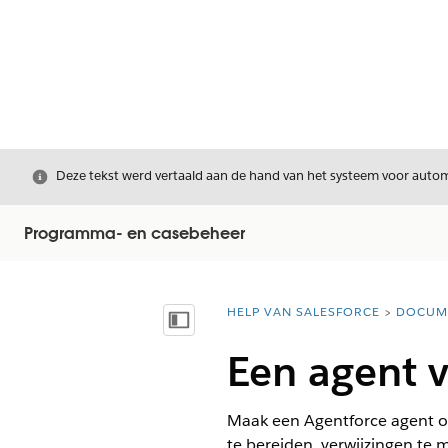
Sluiten
Deze tekst werd vertaald aan de hand van het systeem voor automa
Programma- en casebeheer
HELP VAN SALESFORCE
DOCUM
U bent hier:
Inhoudsopgave weergeven
Een agent 
Maak een Agentforce agent o
te bereiden, verwijzingen te