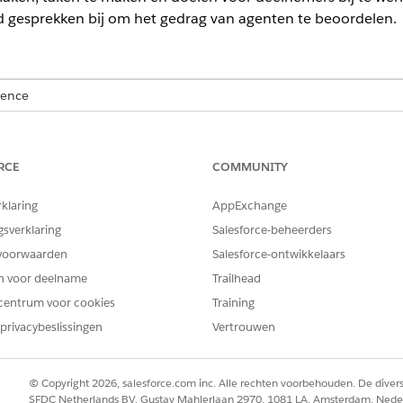
ud gesprekken bij om het gedrag van agenten te beoordelen.
ience
essional
,
Unlimited
en
Developer
Edition met een uitbreidingslicenti
aarbij Programmabeheer is ingeschakeld. Vereist dat elke gebruiker 
de acties.
RCE
COMMUNITY
VEREISTE GEBRUIKERSMACHTIGINGEN
rklaring
AppExchange
gsverklaring
Salesforce-beheerders
AI-agenten beheren OF toep
voorwaarden
Salesforce-ontwikkelaars
Machtigingensets toewijz
en voor deelname
Trailhead
AND
centrum voor cookies
Training
privacybeslissingen
Vertrouwen
Set-up en configuratie be
ganisatie.
© Copyright 2026, salesforce.com inc. Alle rechten voorbehouden. De dive
rofit Cloud-randvoorwaarden
voor Nonprofit Cloud.
SFDC Netherlands BV, Gustav Mahlerlaan 2970, 1081 LA, Amsterdam, Nede