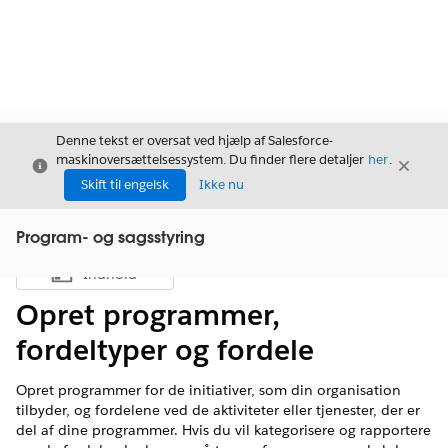
Denne tekst er oversat ved hjælp af Salesforce-
maskinoversættelsessystem. Du finder flere detaljer
her
.
Luk
Luk
Luk
Skift til engelsk
Ikke nu
Program- og sagsstyring
Indhold
Vis indholdsfortegnelse
Opret programmer,
fordeltyper og fordele
Opret programmer for de initiativer, som din organisation
tilbyder, og fordelene ved de aktiviteter eller tjenester, der er
del af dine programmer. Hvis du vil kategorisere og rapportere