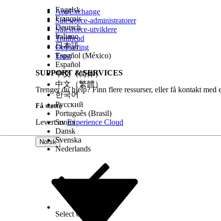
Engelsk
for å rapportere antall måltider du leverer på tv
AppExchange
Français
Salesforce-administratorer
hygienesett eller skoleutstyr, kan de bruke samme 
Deutsch
Salesforce-utviklere
sett eller ryggsekker.
Italiano
Trailhead
日本語
Opplæring
Finn og velg
Måleenheter
fra Appstarter.
Español (México)
Trust
Klikk på
Ny
.
Español
Skriv inn et navn på måleenheten.
SUPPORT & SERVICES
中文（简体）
Vanlige måleenheter er timer, prosent eller antall 
中文（繁體）
Skriv inn en forkortelse for måleenheten i Enhets
Trenger du hjelp? Finn flere ressurser, eller få kontakt med 
한국어
Skriv om nødvendig inn en beskrivelse eller velg e
Русский
Lagre arbeidet ditt og opprett andre måleenheter
Få støtte
Português (Brasil)
Velg
Fordelstyper
fra navigeringsmenyen i Progra
Levert av
Suomi
Experience Cloud
Klikk på
Ny
.
Dansk
Gi fordelstypen et navn.
Svenska
Velg
Programbehandling
som prosesstype.
Norsk
Nederlands
Velg en type og en måleenhet.
Skriv om nødvendig inn en beskrivelse.
Lagre endringene.
Opprette fordeler
For å representere aktivitetene eller tjenestene so
Select Org
Norsk
relatert til et jobbopplæringsprogram, for eksempe