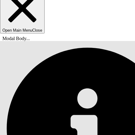
Open Main Menu
Close
Modal Body...
Du er her:
Salesforce Hjelp
Dokumenter
Program- og saksbehandling