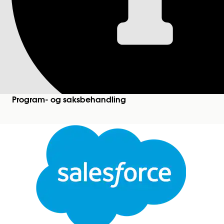
Opprette programme
Opprett programmer for initiativene som organisasjo
programmene. Bruk fordelstyper og måleenheter ti
programmer.
Program- og saksbehandling
Nødvendige utgaver
Tilgjengelig i Education Cloud, Nonprofit Cloud, L
Avslutt
For å definere programmer, fordeler og mål:
Bytt
Denne teksten er oversatt med Salesforce maskinoversettingssystem. Flere detaljer
her
.
For å definere programmer: