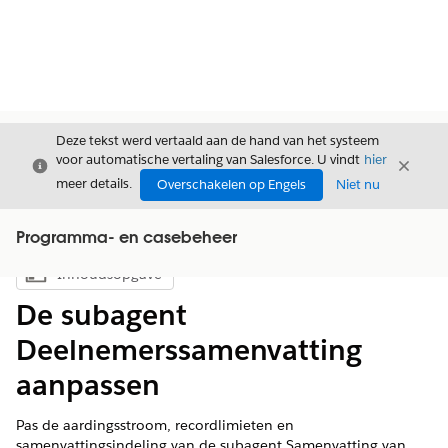
Deze tekst werd vertaald aan de hand van het systeem
voor automatische vertaling van Salesforce. U vindt
hier
Sluiten
Sluite
Sluiten
meer details.
Overschakelen op Engels
Niet nu
Programma- en casebeheer
Inhoudsopgave
Inhoudsopgave weergeven
De subagent
Deelnemerssamenvatting
aanpassen
Pas de aardingsstroom, recordlimieten en
samenvattingsindeling van de subagent Samenvatting van