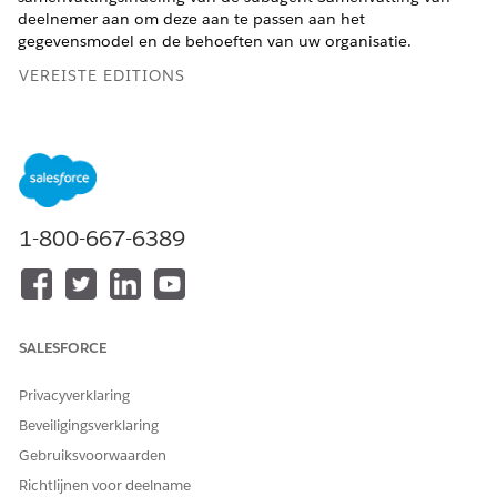
deelnemer aan om deze aan te passen aan het
gegevensmodel en de behoeften van uw organisatie.
VEREISTE EDITIONS
Beschikbaar in: Lightning Experience
Beschikbaar in:
Enterprise
,
Professional
,
Unlimited
en
Developer
Edition met de Agentforce for Nonprofits Add-
On-licentie of de Agentforce 1 Nonprofit Edition, waarbij
Programmabeheer is ingeschakeld. Vereist dat elke
1-800-667-6389
gebruiker de Agentforce of Einstein uitbreiding heeft om
toegang te krijgen tot de acties.
VEREISTE GEBRUIKERSMACHTIGINGEN
SALESFORCE
Stromen aanpassen:
Stroom beheren
Privacyverklaring
Aanwijzingssjablonen
Machtigingenset
aanpassen:
Sjabloonbeheer voor
Beveiligingsverklaring
aanwijzing
Gebruiksvoorwaarden
Toegang tot de sjabloon
Machtigingenset
Richtlijnen voor deelname